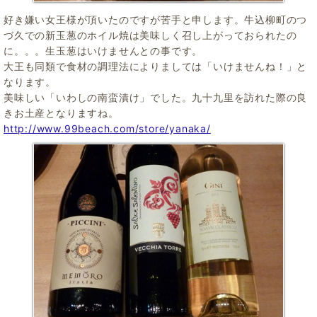
好き嫌い女王様が頂いたのですが苦手と申します。牛込柳町のつ
づ久での新玉葱のホイル焼は美味しく召し上がっておられたの
に。。。生玉葱はいけませんとの事です。
大王も同類で食材の調理法によりましては「いけませんね！」と
なります。
美味しい「いわしの南蛮漬け」でした。九十九里を訪れた際の良
きお土産となりますね。
http://www.99beach.com/store/yanaka/