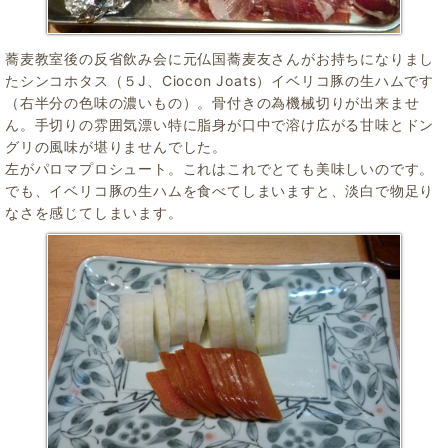
蕎麦教室後の反省飲み会に元仏国蕎麦友さんがお持ちになりまし
たシンコホタス（５J、Ciocon Joats）イベリコ豚の生ハムです
（右半分の色味の濃いもの）。骨付きの為機械切りが出来ませ
ん。手切りの雰囲気漂い特に脂身が口中で溶け広がる甘味とドン
グリの風味が堪りませんでした。
左がパロマプロシュート。これはこれでとても美味しいのです。
でも、イベリコ豚の生ハムを食べてしまいますと、淡白で物足り
なさを感じてしまいます。