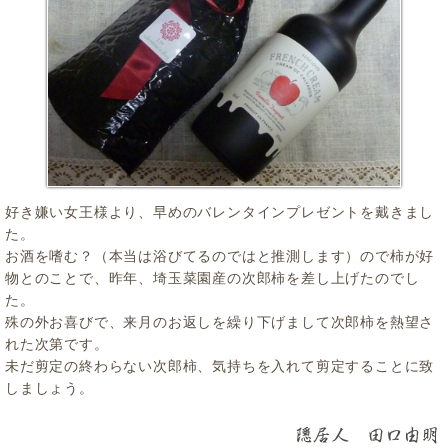
好き嫌い女王様より、早めのバレンタインプレゼントを戴きまし
た。
お酒を嗜む？（本当は浴びてるのではと推測します）ので柿が好
物とのことで、昨年、埼玉菜園産の次郎柿を差し上げたのでし
た。
殊の外お喜びで、来月のお返しを繰り下げまして次郎柿を熱望さ
れた次第です。
未だ剪定の終わらない次郎柿、気持ちを入れて剪定することに致
しましょう。