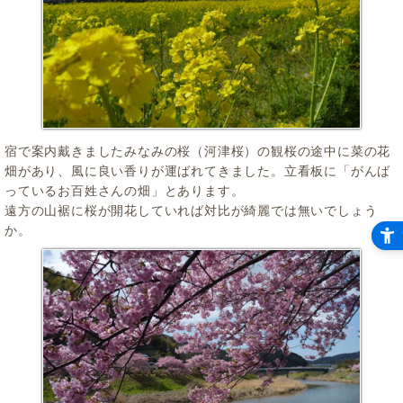
宿で案内戴きましたみなみの桜（河津桜）の観桜の途中に菜の花
畑があり、風に良い香りが運ばれてきました。立看板に「がんば
っているお百姓さんの畑」とあります。
遠方の山裾に桜が開花していれば対比が綺麗では無いでしょう
か。