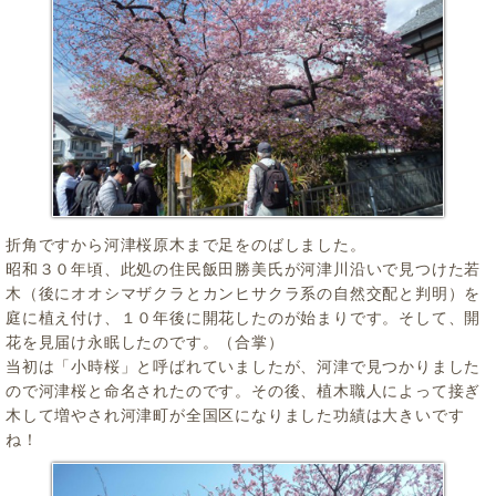
折角ですから河津桜原木まで足をのばしました。
昭和３０年頃、此処の住民飯田勝美氏が河津川沿いで見つけた若
木（後にオオシマザクラとカンヒサクラ系の自然交配と判明）を
庭に植え付け、１０年後に開花したのが始まりです。そして、開
花を見届け永眠したのです。（合掌）
当初は「小時桜」と呼ばれていましたが、河津で見つかりました
ので河津桜と命名されたのです。その後、植木職人によって接ぎ
木して増やされ河津町が全国区になりました功績は大きいです
ね！