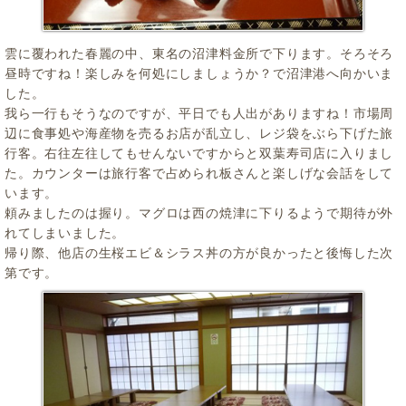
雲に覆われた春麗の中、東名の沼津料金所で下ります。そろそろ
昼時ですね！楽しみを何処にしましょうか？で沼津港へ向かいま
した。
我ら一行もそうなのですが、平日でも人出がありますね！市場周
辺に食事処や海産物を売るお店が乱立し、レジ袋をぶら下げた旅
行客。右往左往してもせんないですからと双葉寿司店に入りまし
た。カウンターは旅行客で占められ板さんと楽しげな会話をして
います。
頼みましたのは握り。マグロは西の焼津に下りるようで期待が外
れてしまいました。
帰り際、他店の生桜エビ＆シラス丼の方が良かったと後悔した次
第です。