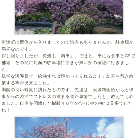
河津町に西側から入りましたので渋滞もありませんが、駐車場が
満杯なのです。
探し回りましたが、何処も「満車」。ではと、車にも食事とGSで
補給、その間に対面の駐車場に空きが無いかの確認に行きまし
た。
親切な誘導員で「給油すれば預かってくれるよ！」助言を戴き散
策する事が出来ました。
満開の良い時期に訪れたものです。先週は、天城料金所からと伊
東からの渋滞でストレスの溜まる道路事情でしたと、教えてくれ
ました。自宅を開放した樹齢４０年の“かじやの桜“は見事でした
ね！