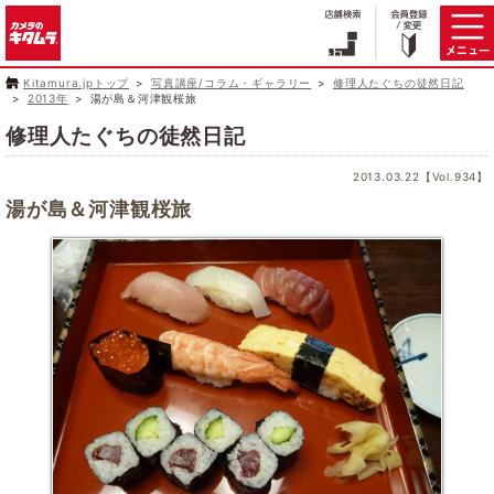
Kitamura.jpトップ
写真講座/コラム・ギャラリー
修理人たぐちの徒然日記
2013年
湯が島＆河津観桜旅
修理人たぐちの徒然日記
2013.03.22【Vol.934】
湯が島＆河津観桜旅