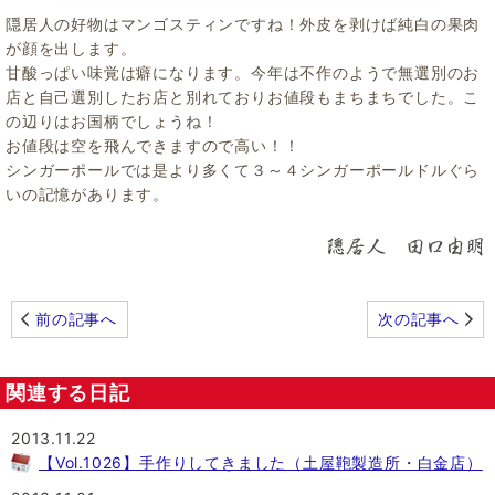
隠居人の好物はマンゴスティンですね！外皮を剥けば純白の果肉
が顔を出します。
甘酸っぱい味覚は癖になります。今年は不作のようで無選別のお
店と自己選別したお店と別れておりお値段もまちまちでした。こ
の辺りはお国柄でしょうね！
お値段は空を飛んできますので高い！！
シンガーポールでは是より多くて３～４シンガーポールドルぐら
いの記憶があります。
前の記事へ
次の記事へ
関連する日記
2013.11.22
【Vol.1026】手作りしてきました（土屋鞄製造所・白金店）