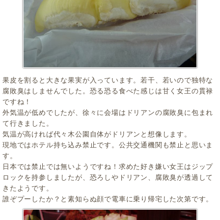
果皮を割ると大きな果実が入っています。若干、若いので独特な
腐敗臭はしませんでした。恐る恐る食べた感じは甘く女王の貫禄
ですね！
外気温が低めでしたが、徐々に会場はドリアンの腐敗臭に包まれ
て行きました。
気温が高ければ代々木公園自体がドリアンと想像します。
現地ではホテル持ち込み禁止です。公共交通機関も禁止と思いま
す。
日本では禁止では無いようですね！求めた好き嫌い女王はジップ
ロックを持参しましたが、恐ろしやドリアン、腐敗臭が透過して
きたようです。
誰ぞプーしたか？と素知らぬ顔で電車に乗り帰宅した次第です。