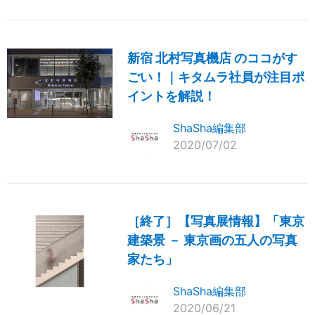
新宿 北村写真機店 のココがす
ごい！｜キタムラ社員が注目ポ
イントを解説！
ShaSha編集部
2020/07/02
［終了］【写真展情報】「東京
建築景 － 東京画の五人の写真
家たち」
ShaSha編集部
2020/06/21