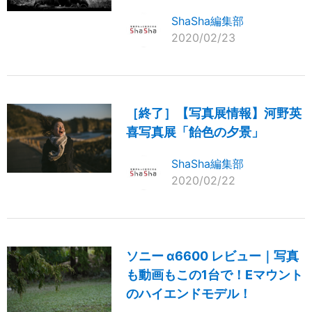
ShaSha編集部
2020/02/23
［終了］【写真展情報】河野英
喜写真展「飴色の夕景」
ShaSha編集部
2020/02/22
ソニー α6600 レビュー｜写真
も動画もこの1台で！Eマウント
のハイエンドモデル！