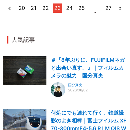
«
20
21
22
23
24
25
27
»
..
人気記事
＃『8年ぶりに、FUJIFILMネガ
と出会い直す。』｜フィルムカ
メラの魅力 国分真央
国分真央
2026/08/02
何処にでも連れて行く、鉄道撮
影のよき相棒｜富士フイルム XF
70-300mmF4-5.6 R LM OIS W