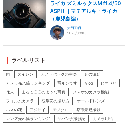
ライカ ズミルックスM f1.4/50
ASPH.｜マチアルキ・ライカ
（鹿児島編）
大門正明
2026/08/03
ラベルリスト
雨
スイレン
カメラバッグの中身
冬の撮影
カメラ売れ筋ランキング
写ルンです
Vlog
ヒマワリ
花火
まるで〇〇のような写真
スマホのカメラ機能
フィルムカメラ
彼岸花の撮り方
オールドレンズ
ハスの花
アジサイ
モノクロ
都市景観撮影
レンズ売れ筋ランキング
サバンナ撮影記
カメラ用語