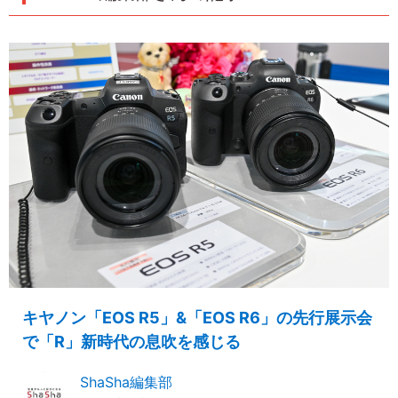
キヤノン「EOS R5」&「EOS R6」の先行展示会
で「R」新時代の息吹を感じる
ShaSha編集部