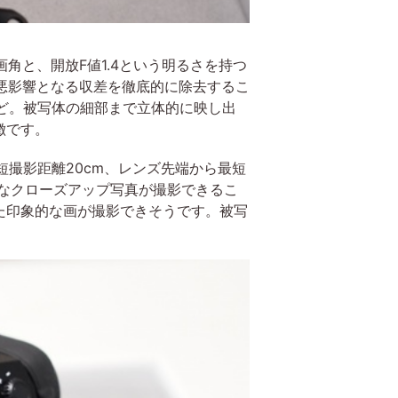
い画角と、開放F値1.4という明るさを持つ
に悪影響となる収差を徹底的に除去するこ
ど。被写体の細部まで立体的に映し出
徴です。
。最短撮影距離20cm、レンズ先端から最短
うなクローズアップ写真が撮影できるこ
た印象的な画が撮影できそうです。被写