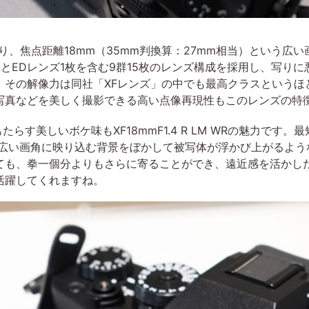
品名の通り、焦点距離18mm（35mm判換算：27mm相当）という広
とEDレンズ1枚を含む9群15枚のレンズ構成を採用し、写り
。その解像力は同社「XFレンズ」の中でも最高クラスというほ
写真などを美しく撮影できる高い点像再現性もこのレンズの特
らす美しいボケ味もXF18mmF1.4 R LM WRの魅力です
、広い画角に映り込む背景をぼかして被写体が浮かび上がるよ
ても、拳一個分よりもさらに寄ることができ、遠近感を活かし
活躍してくれますね。