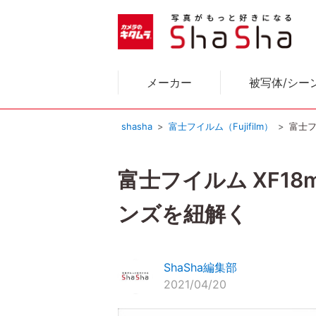
メーカー
被写体/シー
shasha
富士フイルム（Fujifilm）
富士フ
富士フイルム XF18
ンズを紐解く
ShaSha編集部
2021/04/20