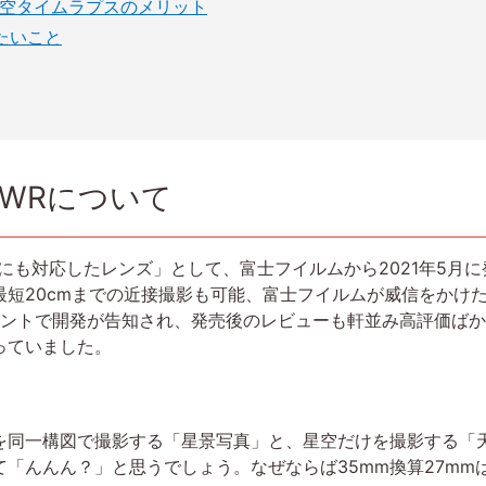
で撮る星空タイムラプスのメリット
たいこと
LM WRについて
高画素化にも対応したレンズ」として、富士フイルムから2021年5月
最短20cmまでの近接撮影も可能、富士フイルムが威信をかけ
イベントで開発が告知され、発売後のレビューも軒並み高評価ば
っていました。
」
同一構図で撮影する「星景写真」と、星空だけを撮影する「
「んんん？」と思うでしょう。なぜならば35mm換算27mm