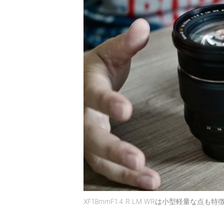
XF18mmF1.4 R LM WRは小型軽量