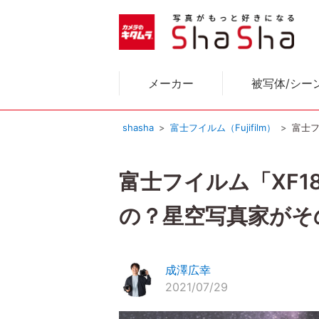
メーカー
被写体/シー
shasha
富士フイルム（Fujifilm）
富士フ
富士フイルム「XF18
の？星空写真家がそ
成澤広幸
2021/07/29