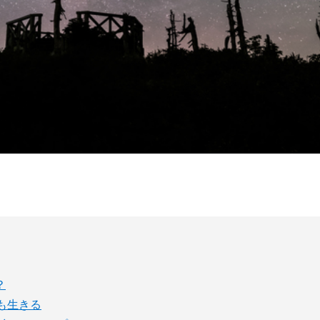
？
も生きる