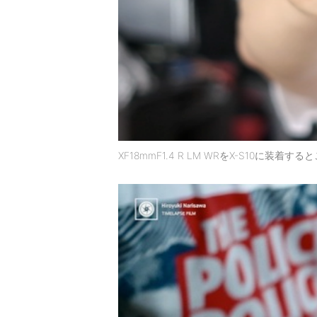
XF18mmF1.4 R LM WRをX-S10に装着