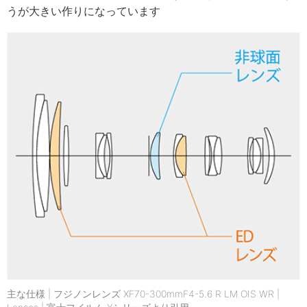
うが大きい作りになっています
主な仕様 | フジノンレンズ XF70-300mmF4-5.6 R LM OIS WR |