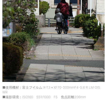
■使用機材：富士フイルム X-T3＋XF70-300mmF4-5.6 R LM OIS
WR
■撮影環境：ISO160 SS1/1000 F5 焦点距離206mm