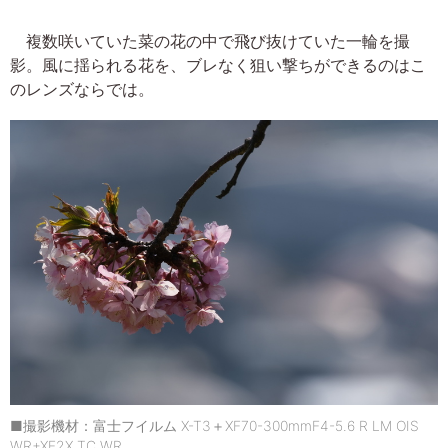
複数咲いていた菜の花の中で飛び抜けていた一輪を撮
影。風に揺られる花を、ブレなく狙い撃ちができるのはこ
のレンズならでは。
■撮影機材：富士フイルム X-T3＋XF70-300mmF4-5.6 R LM OIS
WR+XF2X TC WR