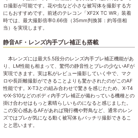
ロ撮影が可能です。花や虫など小さな被写体を撮影する方
にもおすすめです。前述のテレコン「XF2X TC WR」装着
時では、最大撮影倍率0.66倍（35mm判換算：約等倍相
当）を実現します。
静音AF・レンズ内手ブレ補正も搭載
本レンズには最大5.5段分のレンズ内手ブレ補正機能があ
り、LM性能も相まって、驚愕の静音性とブレの少ないAFが
実現できます。実は私がレビュー撮影していく中で、マク
ロや長距離撮影ができることよりも驚かされたのがこのAF
性能です。X-T3との組み合わせで驚きを感じたため、X-T4
やX-S10などのボディ内手ブレ補正が備わっている機種との
掛け合わせはもっと素晴らしいものになると感じました。
この安心感あるAFがあれば飛行機や野鳥など、通常のレン
ズではブレが気になる動く被写体もバッチリ撮影できるこ
とと思います。