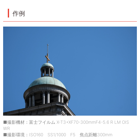
作例
■撮影機材：富士フイルム X-T3+XF70-300mmF4-5.6 R LM OIS
WR
■撮影環境：ISO160 SS1/1000 F5 焦点距離300mm