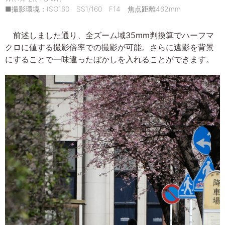
■撮影環境：ISO160 SS1/160 F14 焦点距離462mm
前述しました通り、全ズーム域35mm判換算でハーフマ
クロに値する撮影倍率での撮影が可能。さらに遠影を背景
にすることで一味違ったぼかしを入れることができます。