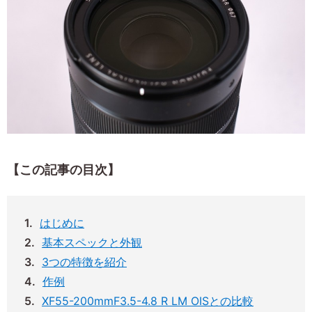
【この記事の目次】
はじめに
基本スペックと外観
3つの特徴を紹介
作例
XF55-200mmF3.5-4.8 R LM OISとの比較