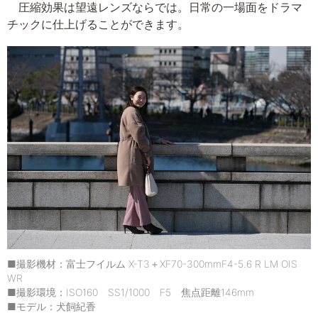
圧縮効果は望遠レンズならでは。日常の一場面をドラマ
チックに仕上げることができます。
■撮影機材：富士フイルム X-T3＋XF70-300mmF4-5.6 R LM OIS
WR
■撮影環境：ISO160 SS1/1000 F5 焦点距離146mm
■モデル：犬飼紀香