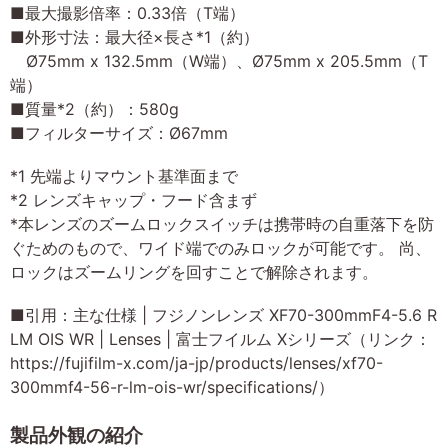
■最大撮影倍率：0.33倍（T端）
■外形寸法：最大径×長さ*1（約）
Ø75mm x 132.5mm（W端）、Ø75mm x 205.5mm（T
端）
■質量*2（約）：580g
■フィルターサイズ：Ø67mm
*1 先端よりマウント基準面まで
*2 レンズキャップ・フード含まず
*本レンズのズームロックスイッチは携帯時の自重落下を防
ぐためのもので、ワイド端でのみロックが可能です。 尚、
ロックはズームリングを回すことで解除されます。
■引用：主な仕様 | フジノンレンズ XF70-300mmF4-5.6 R
LM OIS WR | Lenses | 富士フイルム Xシリーズ（リンク：
https://fujifilm-x.com/ja-jp/products/lenses/xf70-
300mmf4-56-r-lm-ois-wr/specifications/）
製品外観の紹介