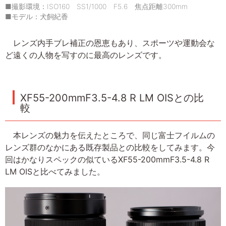
■撮影環境：ISO160 SS1/1000 F5.6 焦点距離300mm
■モデル：犬飼紀香
レンズ内手ブレ補正の恩恵もあり、スポーツや運動会な
ど遠くの人物を写すのに最高のレンズです。
XF55-200mmF3.5-4.8 R LM OISとの比
較
本レンズの魅力を伝えたところで、同じ富士フイルムの
レンズ群のなかにある既存製品との比較をしてみます。今
回はかなりスペックの似ているXF55-200mmF3.5-4.8 R
LM OISと比べてみました。