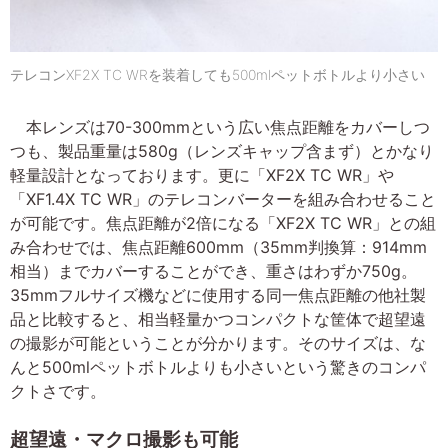
テレコンXF2X TC WRを装着しても500mlペットボトルより小さい
本レンズは70-300mmという広い焦点距離をカバーしつ
つも、製品重量は580g（レンズキャップ含まず）とかなり
軽量設計となっております。更に「XF2X TC WR」や
「XF1.4X TC WR」のテレコンバーターを組み合わせること
が可能です。焦点距離が2倍になる「XF2X TC WR」との組
み合わせでは、焦点距離600mm（35mm判換算：914mm
相当）までカバーすることができ、重さはわずか750g。
35mmフルサイズ機などに使用する同一焦点距離の他社製
品と比較すると、相当軽量かつコンパクトな筐体で超望遠
の撮影が可能ということが分かります。そのサイズは、な
んと500mlペットボトルよりも小さいという驚きのコンパ
クトさです。
超望遠・マクロ撮影も可能