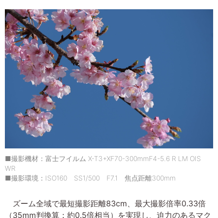
■撮影機材：富士フイルム X-T3+XF70-300mmF4-5.6 R LM OIS
WR
■撮影環境：ISO160 SS1/500 F7.1 焦点距離300mm
ズーム全域で最短撮影距離83cm、最大撮影倍率0.33倍
（35mm判換算：約0.5倍相当）を実現し、迫力のあるマク