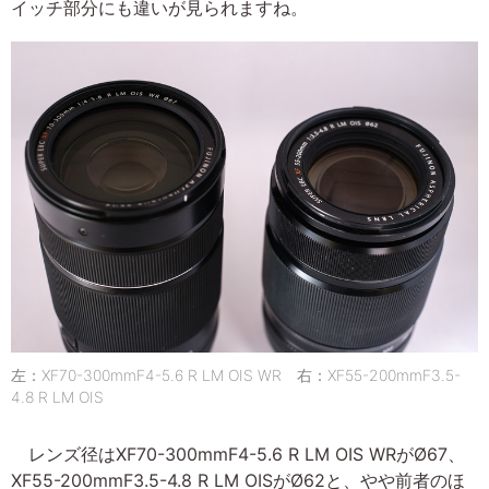
イッチ部分にも違いが見られますね。
左：XF70-300mmF4-5.6 R LM OIS WR 右：XF55-200mmF3.5-
4.8 R LM OIS
レンズ径はXF70-300mmF4-5.6 R LM OIS WRがØ67、
XF55-200mmF3.5-4.8 R LM OISがØ62と、やや前者のほ