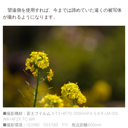
望遠側を使用すれば、今までは諦めていた遠くの被写体
が撮れるようになります。
■撮影機材：富士フイルム X-T3+XF70-300mmF4-5.6 R LM OIS
WR+XF2X TC WR
■撮影環境：ISO160 SS1/160 F11 焦点距離600mm