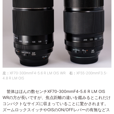
左：XF70-300mmF4-5.6 R LM OIS WR 右：XF55-200mmF3.5-
4.8 R LM OIS
筐体はほんの数センチXF70-300mmF4-5.6 R LM OIS
WRの方が長いですが、焦点距離の違いを鑑みるとこれだけ
コンパクトなサイズに収まっていることに驚かされます。
ズームロックスイッチやOISのON/OFFレバーの有無などス