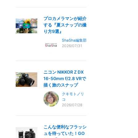
プロカメラマンが紹介
する『夏スナップの撮
り方9選』
ShaSha編集部
2026/07/31
ニコン NIKKOR Z DX
16-50mm f/2.8 VRで
描く旅のスナップ
クキモトノリ
コ
2026/07/28
こんな便利なフラッシ
ュを待っていた！GO