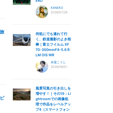
EKO
KANEKO
2026/07/26
｜旅
何処にでも連れて行
く、鉄道撮影のよき相
棒｜富士フイルム XF
70-300mmF4-5.6 R
LM OIS WR
米屋こうじ
2026/08/01
風景写真の引き出しを
増やす！｜その19：Li
レビ
ghtroomでの画像処
理で作品をレベルアッ
プ4（スマートフォン