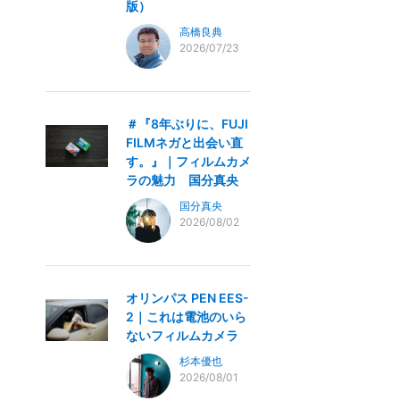
版）
高橋良典
2026/07/23
＃『8年ぶりに、FUJI
FILMネガと出会い直
す。』｜フィルムカメ
ラの魅力 国分真央
国分真央
2026/08/02
オリンパス PEN EES-
2｜これは電池のいら
ないフィルムカメラ
杉本優也
2026/08/01