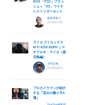
DOX「iT32」フラッ
シュ +「X5」ワイヤ
レストリガーセット
坂井田富三
2026/07/30
ライカ ズミルックス
M f1.4/50 ASPH.｜マ
チアルキ・ライカ（鹿
児島編）
大門正明
2026/08/03
プロカメラマンが紹介
する『花火の撮り方4
選』
ShaSha編集部