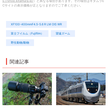
s://shop.kitamura.jp/
）と異なる場合があります。その場合はキタムラE
Cサイトの表示価格が正となりますのでご了承ください。
XF100-400mmF4.5-5.6 R LM OIS WR
富士フイルム（Fujifilm）
望遠ズーム
野生動物/動物
関連記事