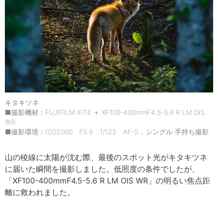
キタキツネ
■撮影機材：FUJIFILM X-T4 ＋ XF100-400mmF4.5-5.6 R LM OIS
WR
■撮影環境：ISO2000 F5.6 1/125 AF-S．シングル 手持ち撮影
山の稜線に太陽が沈む際、最後のスポット光がキタキツネ
に届いた瞬間を撮影しました。低照度の条件でしたが、
「XF100-400mmF4.5-5.6 R LM OIS WR」の明るい焦点距
離に救われました。