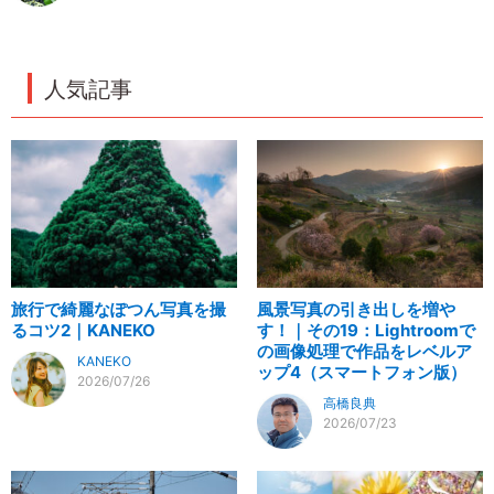
人気記事
旅行で綺麗なぽつん写真を撮
風景写真の引き出しを増や
るコツ2｜KANEKO
す！｜その19：Lightroomで
の画像処理で作品をレベルア
KANEKO
ップ4（スマートフォン版）
2026/07/26
高橋良典
2026/07/23