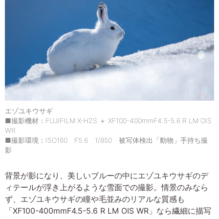
エゾユキウサギ
■撮影機材：FUJIFILM X-H2S ＋ XF100-400mmF4.5-5.6 R LM OIS
WR
■撮影環境：ISO160 F5.6 1/850 被写体検出「動物」手持ち撮
影
背景が影になり、美しいブルーの中にエゾユキウサギのデ
ィテールが浮き上がるような雪面での撮影。情景のみなら
ず、エゾユキウサギの瞳や毛並みのリアルな質感も
「XF100-400mmF4.5-5.6 R LM OIS WR」なら繊細に描写