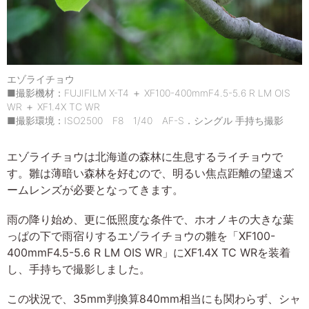
エゾライチョウ
■撮影機材：FUJIFILM X-T4 ＋ XF100-400mmF4.5-5.6 R LM OIS
WR ＋ XF1.4X TC WR
■撮影環境：ISO2500 F8 1/40 AF-S．シングル 手持ち撮影
エゾライチョウは北海道の森林に生息するライチョウで
す。雛は薄暗い森林を好むので、明るい焦点距離の望遠ズ
ームレンズが必要となってきます。
雨の降り始め、更に低照度な条件で、ホオノキの大きな葉
っぱの下で雨宿りするエゾライチョウの雛を「XF100-
400mmF4.5-5.6 R LM OIS WR」にXF1.4X TC WRを装着
し、手持ちで撮影しました。
この状況で、35mm判換算840mm相当にも関わらず、シャ