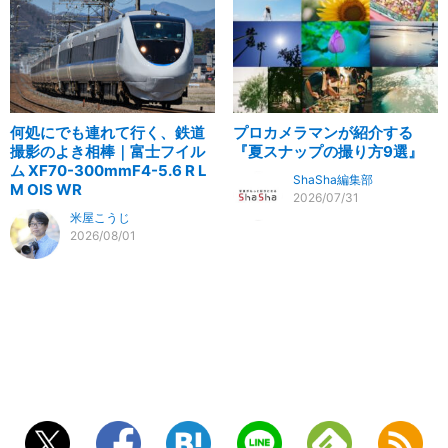
何処にでも連れて行く、鉄道
プロカメラマンが紹介する
撮影のよき相棒｜富士フイル
『夏スナップの撮り方9選』
ム XF70-300mmF4-5.6 R L
ShaSha編集部
M OIS WR
2026/07/31
米屋こうじ
2026/08/01