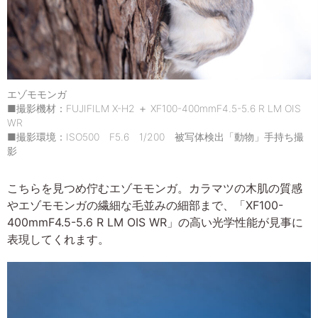
エゾモモンガ
■撮影機材：FUJIFILM X-H2 ＋ XF100-400mmF4.5-5.6 R LM OIS
WR
■撮影環境：ISO500 F5.6 1/200 被写体検出「動物」手持ち撮
影
こちらを見つめ佇むエゾモモンガ。カラマツの木肌の質感
やエゾモモンガの繊細な毛並みの細部まで、「XF100-
400mmF4.5-5.6 R LM OIS WR」の高い光学性能が見事に
表現してくれます。