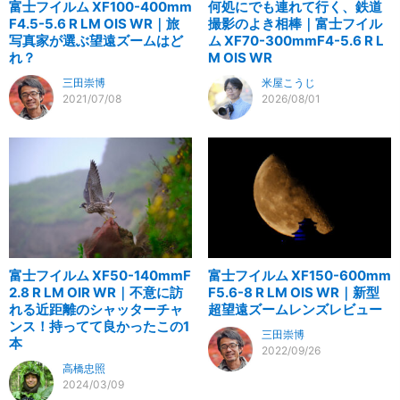
富士フイルム XF100-400mm
何処にでも連れて行く、鉄道
F4.5-5.6 R LM OIS WR｜旅
撮影のよき相棒｜富士フイル
写真家が選ぶ望遠ズームはど
ム XF70-300mmF4-5.6 R L
れ？
M OIS WR
三田崇博
米屋こうじ
2021/07/08
2026/08/01
富士フイルム XF50-140mmF
富士フイルム XF150-600mm
2.8 R LM OIR WR｜不意に訪
F5.6-8 R LM OIS WR｜新型
れる近距離のシャッターチャ
超望遠ズームレンズレビュー
ンス！持ってて良かったこの1
三田崇博
本
2022/09/26
高橋忠照
2024/03/09