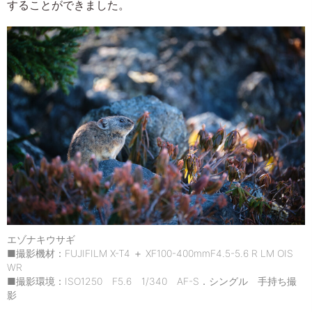
することができました。
エゾナキウサギ
■撮影機材：FUJIFILM X-T4 ＋ XF100-400mmF4.5-5.6 R LM OIS
WR
■撮影環境：ISO1250 F5.6 1/340 AF-S．シングル 手持ち撮
影