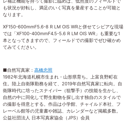
レ補正機能を持って撮影に臨めば、低照度のフィールドで
も状況が好転し、満足のいく写真を量産することが可能と
なります。
XF150-600mmF5.6-8 R LM OIS WRと併せてシビアな現場
では「XF100-400mmF4.5-5.6 R LM OIS WR」も重要な1
本となってきますので、フィールドでの撮影でぜひ確かめ
てみてください。
■自然写真家：
高橋忠照
1982年北海道札幌市生まれ・山形県育ち。上富良野町在
住。陸上自衛隊勤務を経て、2019年自然写真家に転向。自
衛隊時代に培ったスナイパー（狙撃手）の技能を生かし、
自然の中に同化して野生動物を探し出す独自のスタイルで
の撮影を得意とする。作品は小学館、チャイルド本社、フ
レーベル館等の児童書や雑誌、カレンダーなど掲載多数。
公益社団法人 日本写真家協会（JPS）会員