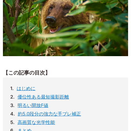
【この記事の目次】
はじめに
優位性ある最短撮影距離
明るい開放F値
約5.0段分の強力な手ブレ補正
高画質な光学性能
まとめ