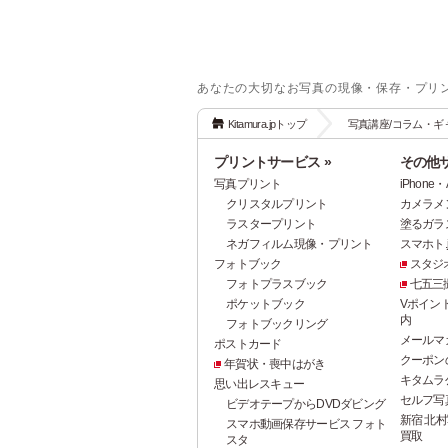
あなたの大切なお写真の現像・保存・プリ
Kitamura.jpトップ
写真講座/コラム・ギ
プリントサービス »
その他サ
写真プリント
iPhon
クリスタルプリント
カメラメ
ラスタープリント
塗るガラ
ネガフィルム現像・プリント
スマホト.j
フォトブック
スタジ
フォトプラスブック
七五三
ポケットブック
Vポイン
内
フォトブックリング
メールマ
ポストカード
クーポン
年賀状・喪中はがき
キタムラ
思い出レスキュー
セルフ写真館
ビデオテープからDVDダビング
新宿 北村
スマホ動画保存サービス フォト
買取
スタ