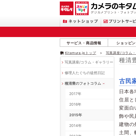
デジカメプリント・フォトブッ
サービス・商品情報
ショッピン
Kitamura.jpトップ
写真講座/コラム
種清
写真講座/コラム・ギャラリー
修理人たぐちの徒然日記
古民
種清豊のフォトコラム
日本各
2017年
住居と
2016年
変面白
2015年
飾や民
建物の
2014年
土間、