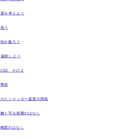
の位置を考えよう
を狙う
の路地を撮ろう
蒲を撮影しよう
撮影の話 その２
の季節
動くものとシャッター速度の関係
点距離と写る範囲のはなし
の丸構図のはなし