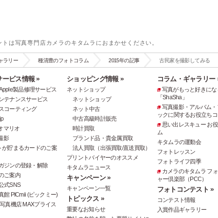
ントは写真専門店カメラのキタムラにおまかせください。
ャラリー
種清豊のフォトコラム
2015年の記事
古民家を撮影してみる
ービス情報 »
ショッピング情報 »
コラム・ギャラリー 
e・Apple製品修理サービス
ネットショップ
写真がもっと好きにな
「ShaSha」
ンテナンスサービス
ネットショップ
写真撮影・アルバム・
スコーティング
ネット中古
ックに関するお役立ちコ
p
中古高級時計販売
思い出レスキュー お
オマリオ
時計買取
ム
撮影
ブランド品・貴金属買取
キタムラの運動会
トが貯まるカードのご案
法人買取（出張買取/直送買取）
フォトレッスン
プリントバイヤーのオススメ
フォトライフ四季
ガジンの登録・解除
キタムラニュース
カメラのキタムラ フ
のご案内
キャンペーン »
ャー倶楽部（PCC）
公式SNS
キャンペーン一覧
フォトコンテスト »
 PICmii (ピックミー)
トピックス »
コンテスト情報
写真機店 MAXプライス
重要なお知らせ
入賞作品ギャラリー