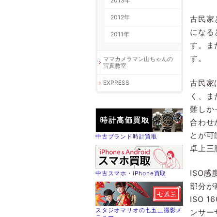
2013年
2012年
古民家
になる
2011年
す。ま
す。
ママカメラマン山ちゃんの
写真教室
古民家
EXPRESS
く、ま
難しか
合わせ
とが可
中古ブランド時計買取
卓上三
ISO
中古スマホ・iPhone買取
部分が
ISO
スタジオマリオの七五三撮影メ
ンサー
ニュー