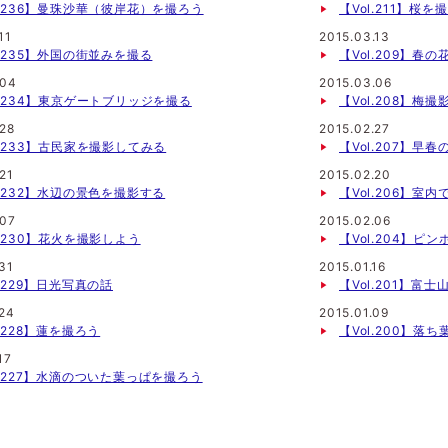
l.236】曼珠沙華（彼岸花）を撮ろう
【Vol.211】桜
11
2015.03.13
l.235】外国の街並みを撮る
【Vol.209】春
.04
2015.03.06
l.234】東京ゲートブリッジを撮る
【Vol.208】梅
.28
2015.02.27
l.233】古民家を撮影してみる
【Vol.207】早
21
2015.02.20
l.232】水辺の景色を撮影する
【Vol.206】室
.07
2015.02.06
l.230】花火を撮影しよう
【Vol.204】ピ
31
2015.01.16
l.229】日光写真の話
【Vol.201】富
.24
2015.01.09
l.228】蓮を撮ろう
【Vol.200】落
17
l.227】水滴のついた葉っぱを撮ろう