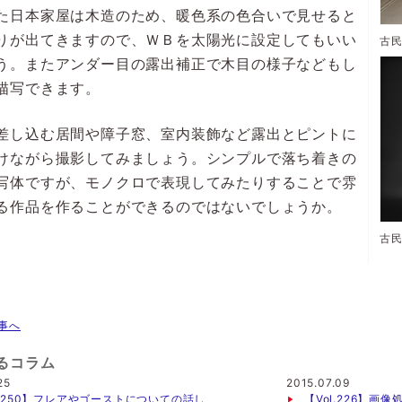
た日本家屋は木造のため、暖色系の色合いで見せると
りが出てきますので、ＷＢを太陽光に設定してもいい
う。またアンダー目の露出補正で木目の様子などもし
描写できます。
差し込む居間や障子窓、室内装飾など露出とピントに
けながら撮影してみましょう。シンプルで落ち着きの
写体ですが、モノクロで表現してみたりすることで雰
る作品を作ることができるのではないでしょうか。
事へ
るコラム
25
2015.07.09
l.250】フレアやゴーストについての話し
【Vol.226】画