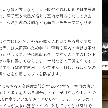
というほど古くなく、大正時代や昭和初期の日本家屋
と、障子窓や電燈が増えて室内が明るくなってきま
た、和洋折衷の装飾なども面白いモチーフになりま
は洋館に比べて、外光の取り入れ口である窓が少な
た天井は大変高いため非常に薄暗く室内の撮影は案外
ったりします。特に露出もそうですがＡＦでのピント
が非常に難しくなります。土間などで三脚を立てるこ
能であれば是非使用したいですが、難しければ小型の
脚などを併用してブレを防ぎます。
感度はもちろん高感度に設定するのですが、室内の暗い
画面の多くを占める場合はノイズが目立ちやすいので
 1600程度でとどめておくといいでしょう。カメラのセ
サイズが大きいほどノイズに対してはやはり有利で