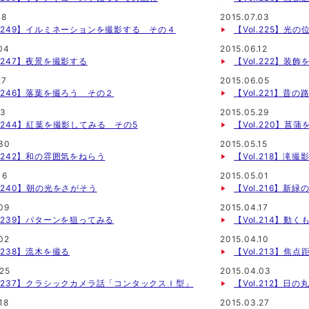
18
2015.07.03
l.249】イルミネーションを撮影する その４
【Vol.225】光
04
2015.06.12
l.247】夜景を撮影する
【Vol.222】装飾
27
2015.06.05
l.246】落葉を撮ろう その２
【Vol.221】昔
13
2015.05.29
l.244】紅葉を撮影してみる その5
【Vol.220】菖
.30
2015.05.15
l.242】和の雰囲気をねらう
【Vol.218】滝
16
2015.05.01
l.240】朝の光をさがそう
【Vol.216】新緑
09
2015.04.17
l.239】パターンを狙ってみる
【Vol.214】
02
2015.04.10
l.238】流木を撮る
【Vol.213】焦
.25
2015.04.03
l.237】クラシックカメラ話「コンタックスＩ型」
【Vol.212】日
18
2015.03.27