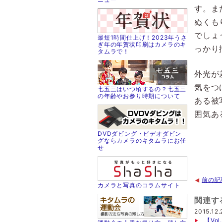
す。ま
ぬくも
でしょ
最短1時間仕上げ！2023年うさ
ぎ年の年賀状印刷はカメラのキ
っかり
タムラで！
外光が
気をつ
七五三はいつ頃するの？七五三
の年齢やお参り時期について
ある被
囲気あ
DVDダビング・ビデオダビン
グならカメラのキタムラにお任
せ
前の記
カメラと写真のコラムサイト
関連す
2015.12.
【Vo