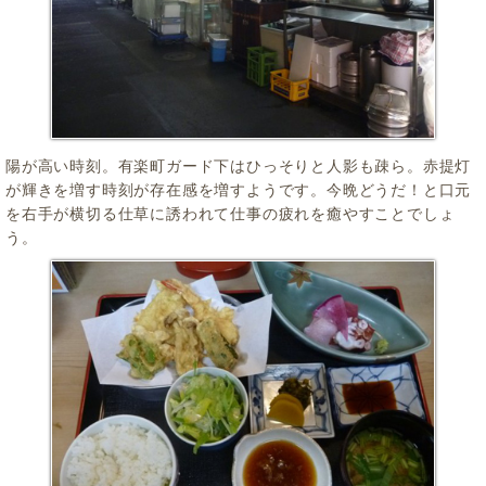
陽が高い時刻。有楽町ガード下はひっそりと人影も疎ら。赤提灯
が輝きを増す時刻が存在感を増すようです。今晩どうだ！と口元
を右手が横切る仕草に誘われて仕事の疲れを癒やすことでしょ
う。