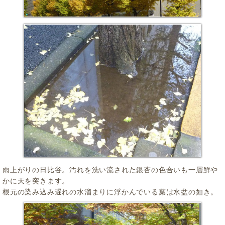
雨上がりの日比谷。汚れを洗い流された銀杏の色合いも一層鮮や
かに天を突きます。
根元の染み込み遅れの水溜まりに浮かんでいる葉は水盆の如き。