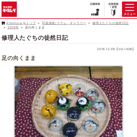
Kitamura.jpトップ
写真講座/コラム・ギャラリー
修理人たぐちの徒然日記
2016年
足の向くまま
修理人たぐちの徒然日記
2016.12.09【Vol.1408】
足の向くまま