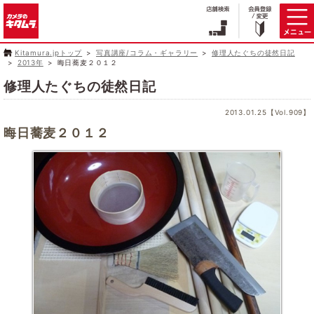
Kitamura.jpトップ
写真講座/コラム・ギャラリー
修理人たぐちの徒然日記
2013年
晦日蕎麦２０１２
修理人たぐちの徒然日記
2013.01.25【Vol.909】
晦日蕎麦２０１２