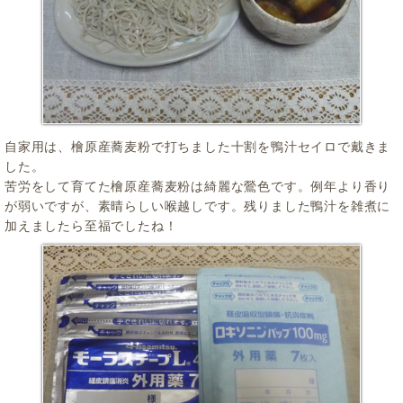
自家用は、檜原産蕎麦粉で打ちました十割を鴨汁セイロで戴きま
した。
苦労をして育てた檜原産蕎麦粉は綺麗な鶯色です。例年より香り
が弱いですが、素晴らしい喉越しです。残りました鴨汁を雑煮に
加えましたら至福でしたね！