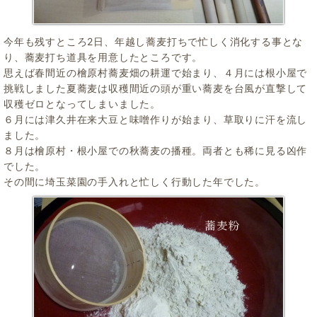
今年も残すところ2日、年越し蕎麦打ちで忙しく消化する事とな
り、蕎麦打ち道具を用意したところです。
思えば春間近の檜原村蕎麦畑の耕運で始まり、４月には根小屋で
挑戦しました夏蕎麦は収穫間近の頭が重い蕎麦を台風が直撃して
収穫ゼロとなってしまいました。
６月には津久井在来大豆と味噌作りが始まり、草取りに汗を流し
ました。
８月は檜原村・根小屋での秋蕎麦の播種。両者とも稀に見る凶作
でした。
その間に埼玉菜園の手入れと忙しく行動した年でした。