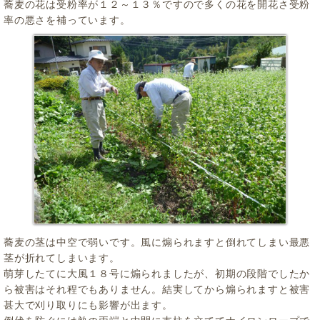
蕎麦の花は受粉率が１２～１３％ですので多くの花を開花さ受粉
率の悪さを補っています。
蕎麦の茎は中空で弱いです。風に煽られますと倒れてしまい最悪
茎が折れてしまいます。
萌芽したてに大風１８号に煽られましたが、初期の段階でしたか
ら被害はそれ程でもありません。結実してから煽られますと被害
甚大で刈り取りにも影響が出ます。