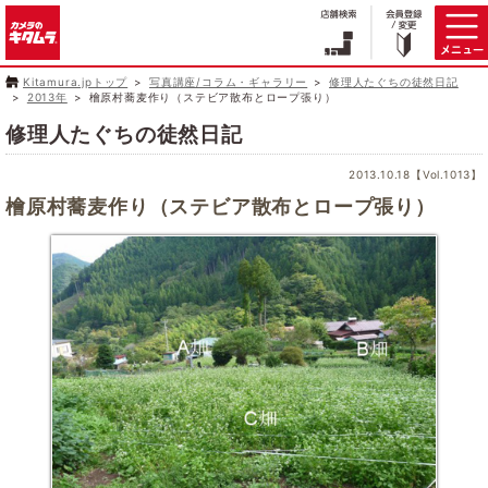
Kitamura.jpトップ
写真講座/コラム・ギャラリー
修理人たぐちの徒然日記
2013年
檜原村蕎麦作り（ステビア散布とロープ張り）
修理人たぐちの徒然日記
2013.10.18【Vol.1013】
檜原村蕎麦作り（ステビア散布とロープ張り）