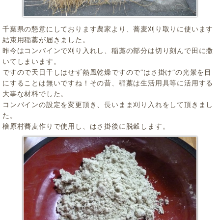
千葉県の懇意にしております農家より、蕎麦刈り取りに使います
結束用稲藁が届きました。
昨今はコンバインで刈り入れし、稲藁の部分は切り刻んで田に撒
いてしまいます。
ですので天日干しはせず熱風乾燥ですので“はさ掛け”の光景を目
にすることは無いですね！その昔、稲藁は生活用具等に活用する
大事な材料でした。
コンバインの設定を変更頂き、長いまま刈り入れをして頂きまし
た。
檜原村蕎麦作りで使用し、はさ掛後に脱穀します。