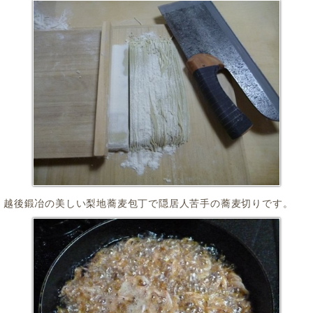
越後鍛冶の美しい梨地蕎麦包丁で隠居人苦手の蕎麦切りです。