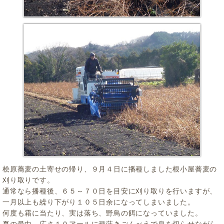
桧原蕎麦の土寄せの帰り、９月４日に播種しました根小屋蕎麦の
刈り取りです。
通常なら播種後、６５～７０日を目安に刈り取りを行いますが、
一月以上も繰り下がり１０５日余になってしまいました。
何度も霜に当たり、実は落ち、野鳥の餌になっていました。
夏の最中、広さ１０アールに種蒔きごんべえで息を切らせながら