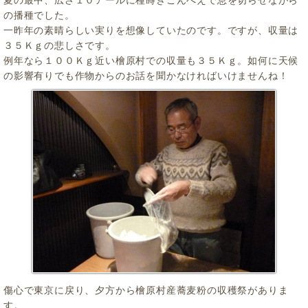
の播種でした。
一昨年の素晴らしい実りを想像していたのです。ですが、収量は
３５Ｋｇの悲しさです。
例年なら１００Ｋｇ近い檜原村での収量も３５Ｋｇ。如何に天候
の影響有りでも作物からのお話を聞かなければいけませんね！
傷心で東京に戻り、夕方から檜原村産蕎麦粉の収穫祭がありま
す。