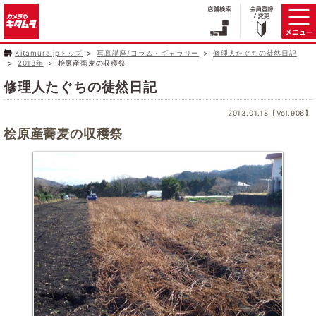
Kitamura.jpトップ
写真講座/コラム・ギャラリー
修理人たぐちの徒然日記
2013年
桧原産蕎麦の収穫祭
修理人たぐちの徒然日記
2013.01.18【Vol.906】
桧原産蕎麦の収穫祭