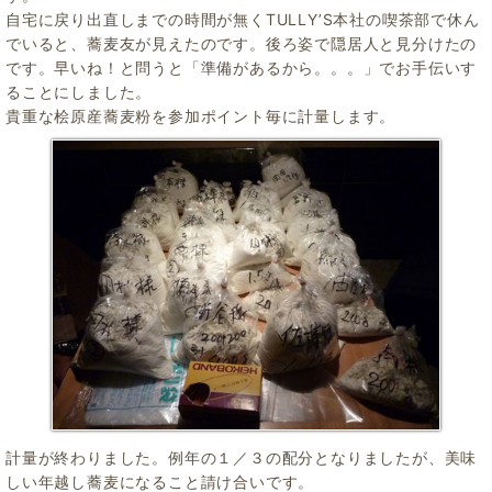
自宅に戻り出直しまでの時間が無くTULLY’S本社の喫茶部で休ん
でいると、蕎麦友が見えたのです。後ろ姿で隠居人と見分けたの
です。早いね！と問うと「準備があるから。。。」でお手伝いす
ることにしました。
貴重な桧原産蕎麦粉を参加ポイント毎に計量します。
計量が終わりました。例年の１／３の配分となりましたが、美味
しい年越し蕎麦になること請け合いです。