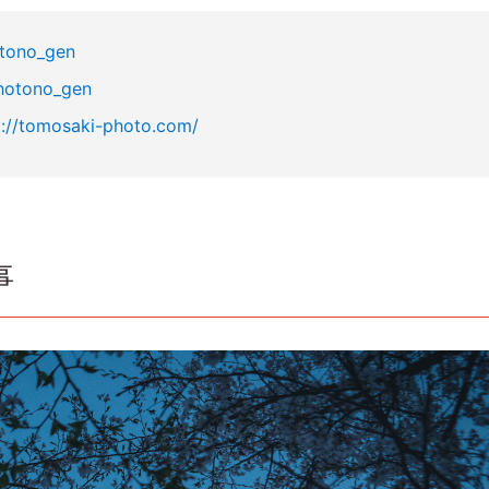
tono_gen
otono_gen
p://tomosaki-photo.com/
事