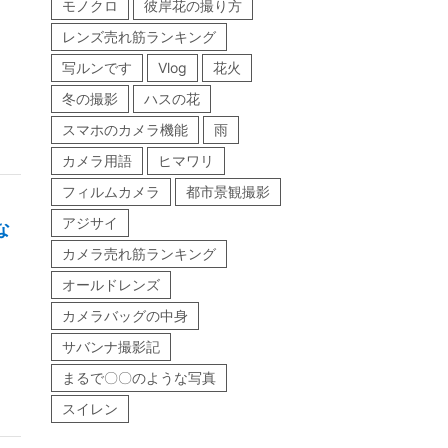
モノクロ
彼岸花の撮り方
レンズ売れ筋ランキング
写ルンです
Vlog
花火
冬の撮影
ハスの花
スマホのカメラ機能
雨
カメラ用語
ヒマワリ
フィルムカメラ
都市景観撮影
アジサイ
な
カメラ売れ筋ランキング
オールドレンズ
カメラバッグの中身
サバンナ撮影記
まるで〇〇のような写真
スイレン