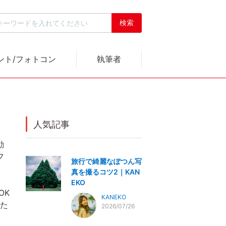
ント/フォトコン
執筆者
人気記事
動
フ
旅行で綺麗なぽつん写
真を撮るコツ2｜KAN
EKO
OK
KANEKO
りた
2026/07/26