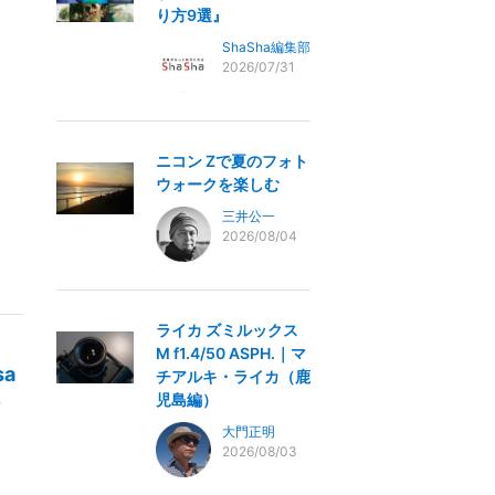
り方9選』
ShaSha編集部
2026/07/31
ニコン Zで夏のフォト
ウォークを楽しむ
三井公一
2026/08/04
ライカ ズミルックス
M f1.4/50 ASPH.｜マ
a
チアルキ・ライカ（鹿
児島編）
ー
大門正明
2026/08/03