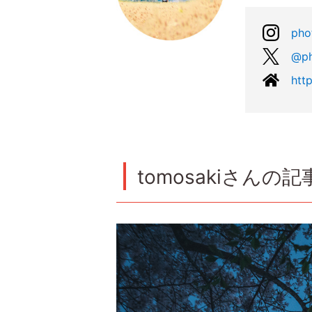
pho
@ph
htt
tomosakiさんの記