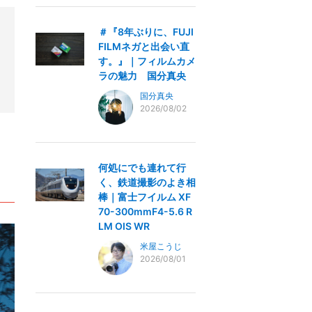
＃『8年ぶりに、FUJI
FILMネガと出会い直
す。』｜フィルムカメ
ラの魅力 国分真央
国分真央
2026/08/02
何処にでも連れて行
く、鉄道撮影のよき相
棒｜富士フイルム XF
70-300mmF4-5.6 R
LM OIS WR
米屋こうじ
2026/08/01