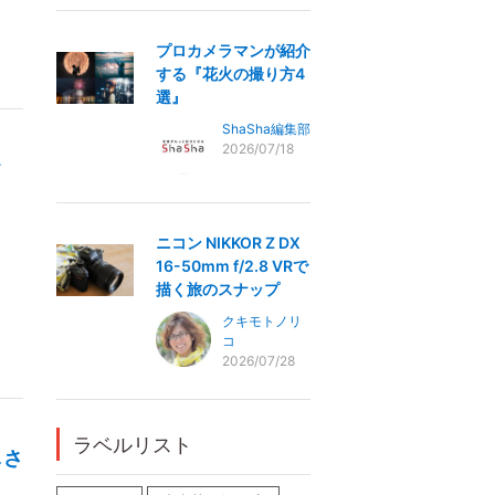
プロカメラマンが紹介
する『花火の撮り方4
選』
ShaSha編集部
2026/07/18
ク
ニコン NIKKOR Z DX
16-50mm f/2.8 VRで
描く旅のスナップ
クキモトノリ
コ
2026/07/28
ラベルリスト
しさ