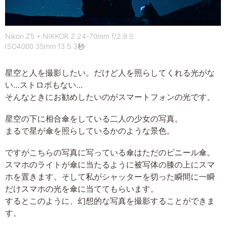
Nikon Z5 + NIKKOR Z 24-70mm f/2.8 S
ISO4000 35mm f3.5 3秒
星空と人を撮影したい。だけど人を照らしてくれる光がな
い…ストロボもない…
そんなときにお勧めしたいのがスマートフォンの光です。
星空の下に相合傘をしている二人の少女の写真。
まるで星が傘を照らしているかのような景色。
ですがこちらの写真に写っている傘はただのビニール傘。
スマホのライトが傘に当たるように被写体の膝の上にスマ
ホを置きます。そして私がシャッターを切った瞬間に一瞬
だけスマホの光を傘に当ててもらいます。
するとこのように、幻想的な写真を撮影することができま
す。