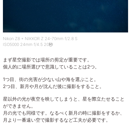
Nikon Z8 + NIKKOR Z 24-70mm f/2.8 S
ISO5000 24mm f/4.5 20秒
まず星空撮影では場所の剪定が重要です。
個人的に場所選びで意識していることは2つ。
1つ目、街の光害が少ない山や海を選ぶこと。
2つ目、新月や月が沈んだ後に撮影をすること。
星以外の光が夜空を映してしまうと、星を際立たせること
ができません。
月の光でも同様です。なるべく新月の時に撮影をするか、
月より一番遠い空で撮影するなど工夫が必要です。