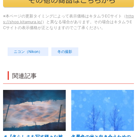
※本ページの更新タイミングによって表示価格はキタムラECサイト（
http
s://shop.kitamura.jp/
）と異なる場合があります。その場合はキタムラE
Cサイトの表示価格が正となりますのでご了承ください。
ニコン（Nikon）
冬の撮影
関連記事
＃『冬らしさを写す様々な被
冬景色の光と向き合うための