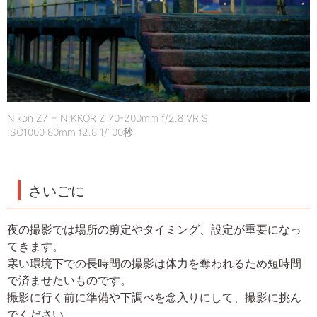
Nikon Z7 + NIKKOR Z 70-200mm f/2.8 VR S
ISO1000 80mm f2.8 1/100秒
さいごに
夜の撮影では場所の剪定やタイミング、設定が重要になっ
てきます。
寒い環境下での長時間の撮影は体力を奪われるため短時間
で済ませたいものです。
撮影に行く前に準備や下調べを念入りにして、撮影に挑ん
でください。