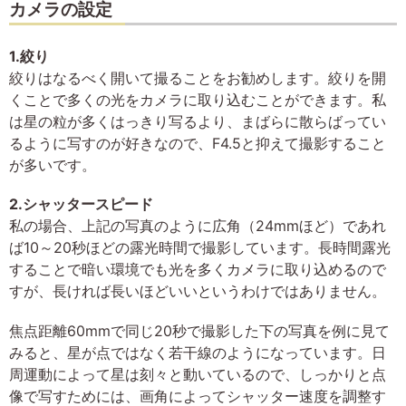
カメラの設定
1.絞り
絞りはなるべく開いて撮ることをお勧めします。絞りを開
くことで多くの光をカメラに取り込むことができます。私
は星の粒が多くはっきり写るより、まばらに散らばってい
るように写すのが好きなので、F4.5と抑えて撮影すること
が多いです。
2.シャッタースピード
私の場合、上記の写真のように広角（24mmほど）であれ
ば10～20秒ほどの露光時間で撮影しています。長時間露光
することで暗い環境でも光を多くカメラに取り込めるので
すが、長ければ長いほどいいというわけではありません。
焦点距離60mmで同じ20秒で撮影した下の写真を例に見て
みると、星が点ではなく若干線のようになっています。日
周運動によって星は刻々と動いているので、しっかりと点
像で写すためには、画角によってシャッター速度を調整す