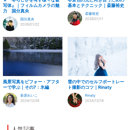
写体』｜フィルムカメラの魅
基本とテクニック｜斎藤裕史
力 国分真央
斎藤裕史
2026/01/11
国分真央
2026/01/22
風景写真をビフォー・アフタ
雪の中でのセルフポートレー
ーで学ぶ｜その7：氷編
ト撮影のコツ｜Rinaty
萩原れいこ
Rinaty
2024/12/29
2024/12/18
人気記事