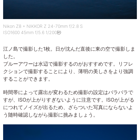
Nikon Z8 + NIKKOR Z 24-70mm f/2.8 S
ISO1600 45mm f/5.6 1/200秒
江ノ島で撮影した1枚。日が沈んだ直後に東の空で撮影しま
した。
ブルーアワーは水辺で撮影するのがおすすめです。リフレ
クションで撮影することにより、薄明の美しさをより強調
することができます。
時間帯によって露出が変わるため撮影の設定はバラバラで
すが、ISOが上がりすぎないように注意です。ISOが上がる
につれてノイズが出るため、ざらついた写真にならないよ
う随時確認しながら撮影に挑みましょう。