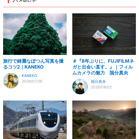
旅行で綺麗なぽつん写真を撮
＃『8年ぶりに、FUJIFILMネ
るコツ2｜KANEKO
ガと出会い直す。』｜フィル
ムカメラの魅力 国分真央
KANEKO
2026/07/26
国分真央
2026/08/02