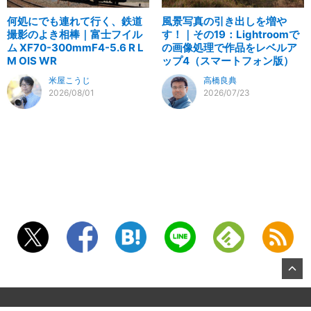
何処にでも連れて行く、鉄道
風景写真の引き出しを増や
撮影のよき相棒｜富士フイル
す！｜その19：Lightroomで
ム XF70-300mmF4-5.6 R L
の画像処理で作品をレベルア
M OIS WR
ップ4（スマートフォン版）
米屋こうじ
高橋良典
2026/08/01
2026/07/23