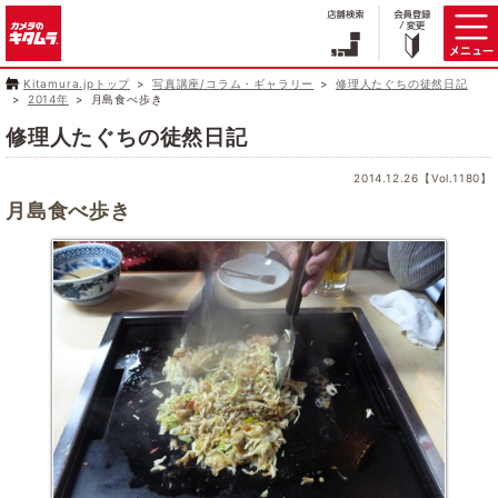
Kitamura.jpトップ
写真講座/コラム・ギャラリー
修理人たぐちの徒然日記
2014年
月島食べ歩き
修理人たぐちの徒然日記
2014.12.26【Vol.1180】
月島食べ歩き