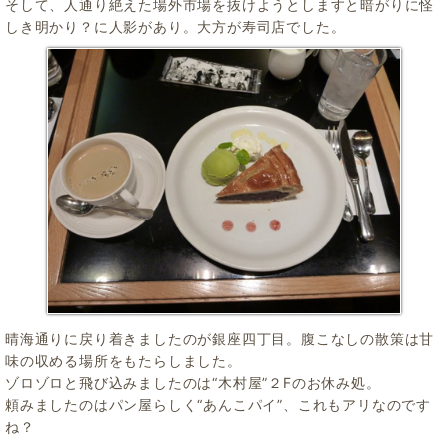
そして、人通り絶えた場外市場を抜けようとしますと暗がりに怪
しき明かり？に人影があり。大方が寿司店でした。
晴海通りに戻り着きましたのが銀座四丁目。腹こなしの散策は甘
味の収める場所をもたらしました。
ゾロゾロと飛び込みましたのは“木村屋”２Fのお休み処。
頼みましたのはパン屋らしく“あんこパイ”、これもアリなのです
ね？