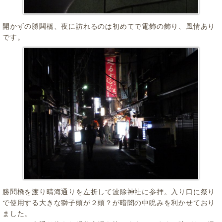
開かずの勝鬨橋、夜に訪れるのは初めてで電飾の飾り、風情あり
です。
勝鬨橋を渡り晴海通りを左折して波除神社に参拝。入り口に祭り
で使用する大きな獅子頭が２頭？が暗闇の中睨みを利かせており
ました。