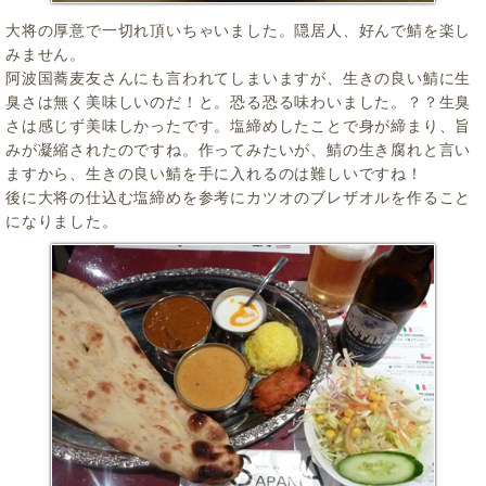
大将の厚意で一切れ頂いちゃいました。隠居人、好んで鯖を楽し
みません。
阿波国蕎麦友さんにも言われてしまいますが、生きの良い鯖に生
臭さは無く美味しいのだ！と。恐る恐る味わいました。？？生臭
さは感じず美味しかったです。塩締めしたことで身が締まり、旨
みが凝縮されたのですね。作ってみたいが、鯖の生き腐れと言い
ますから、生きの良い鯖を手に入れるのは難しいですね！
後に大将の仕込む塩締めを参考にカツオのブレザオルを作ること
になりました。