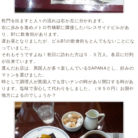
乾門を出ますと人々の流れは右か左に分かれます。
右に歩みを進めメトロ竹橋駅に隣接したパレスサイドビルがあ
り、B1に飲食街があります。
遅お昼となりましたが、ビルB1の飲食街もとんでもないことにな
っていました。
それもそうですよね！初日に訪れた方は５．５万人。各店に行列
が出来ています。
選んだお店は、異国人が多々楽しんでいるSAPANAとし、好みの
マトンを選びました。
時として調理人が異国人でも甘いナンの時があり閉口する時があ
ります。塩味で安心して代わりをしました。（９５０円）お国や
地方によるのでしょうか？