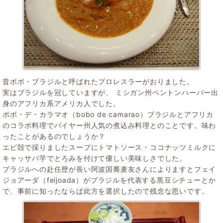
昔ボボ・ブラジルと呼ばれたプロレスラーがおりました。
実はブラジルを冠していますが、 ミシガン州ベントンハーバー出
身のアフリカ系アメリカ人でした。
ボボ・デ・カラマオ（bobo de camarao）ブラジルとアフリカ
のコラボ料理でバイヤー州人気の煮込み料理とのことです。味わ
ったことがあるのでしょうか？
エビ殻で採りましたスープにトマトソース・ココナッツミルクに
キャッサバ芋でとろみを付けて優しい美味しさでした。
ブラジルへの赴任歴が長い阿波国蕎麦友さんによりますとフェイ
ジョアーダ（feijoada）がブラジルを代表する黒豆シチューとか
で、事前に知ったならば此方を選択したので残念な思いです。