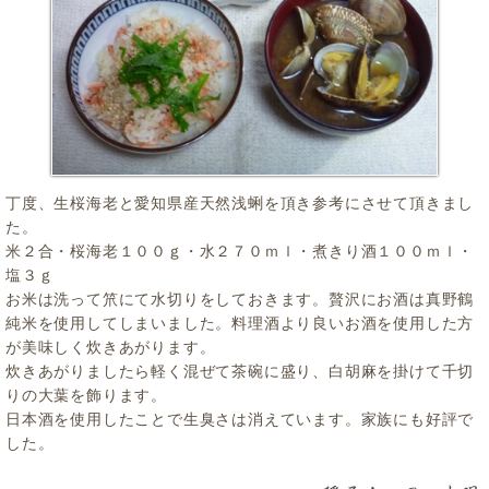
丁度、生桜海老と愛知県産天然浅蜊を頂き参考にさせて頂きまし
た。
米２合・桜海老１００ｇ・水２７０ｍｌ・煮きり酒１００ｍｌ・
塩３ｇ
お米は洗って笊にて水切りをしておきます。贅沢にお酒は真野鶴
純米を使用してしまいました。料理酒より良いお酒を使用した方
が美味しく炊きあがります。
炊きあがりましたら軽く混ぜて茶碗に盛り、白胡麻を掛けて千切
りの大葉を飾ります。
日本酒を使用したことで生臭さは消えています。家族にも好評で
した。