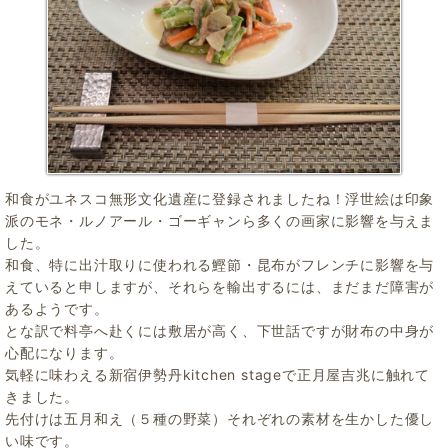
和食がユネスコ無形文化遺産に登録されましたね！浮世絵は印象
派のモネ・ルノアール・ゴーギャンら多くの画家に影響を与えま
した。
和食、特に出汁取りに使われる鰹節・昆布がフレンチに影響を与
えていると申しますが、それらを輸出するには、まだまだ障害が
あるようです。
とな訳で料亭へ赴くには敷居が高く、下世話ですが財布の中身が
心配になります。
気軽に味わえる新宿伊勢丹kitchen stageで正月屋吉兆に触れて
きました。
先付けは五月和え（５種の野菜）それぞれの素材を生かした優し
い味です。