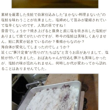
素材を厳選した生鮭で自家仕込みした“まかない料理まないた”の
塩鮭を味わうことが出来ました。塩締めして旨みが凝縮されてい
て塩辛くないのです。人気の筈ですね！
昔昔でしょうか？焼き上げると腹身と皮に塩を吹き出した塩鮭が
ありまして捨てがたいのですが、昨今の塩鮭は美味しくありませ
ん。鮭に異変が起きているのか？養殖からなのか？
海自体が変化してしまったのでしょうか？
近くに“豚汁定食”が売りの“たちばな”と言うお店がありまして、塩
鮭が付いてきました。おばあちゃんが仕込む豚汁も美味しかった
が、塩鮭の味が忘れられません。何時しか代が変わってから訪れ
ることはありませんでした。