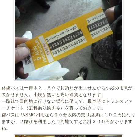
路線バスは一律＄２．５０でお釣りが出ませんから小銭の用意が
欠かせません。小銭が無いと高い運賃となります。
一路線で目的地に行けない場合に備えて、乗車時にトランスファ
ーチケット（無料乗り換え券）を貰っておきます。
都バスはPASMO利用なら９０分以内の乗り継ぎは１００円になり
ますが、２路線を利用した目的地ですと合計３００円かかります
ね。