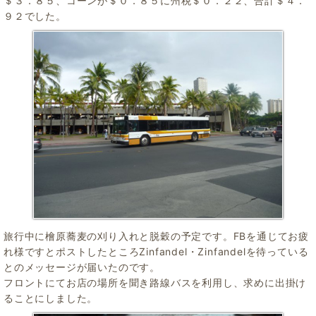
＄３．８５、コーンが＄０．８５に州税＄０．２２、合計＄４．
９２でした。
旅行中に檜原蕎麦の刈り入れと脱穀の予定です。FBを通じてお疲
れ様ですとポストしたところZinfandel・Zinfandelを待っている
とのメッセージが届いたのです。
フロントにてお店の場所を聞き路線バスを利用し、求めに出掛け
ることにしました。