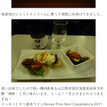
城達也のジェットストリームに乗って南国に出掛けてきました。
遅い出発でしたので軽い機内夜食を山口県岩国市旭酒造純米大吟
醸「獺祭」と共に味わいます。う～ん！！甘さがまとわりつきま
すね！
スッキリとチリ産赤ワインNovas Pino Noir Casablanca 2011