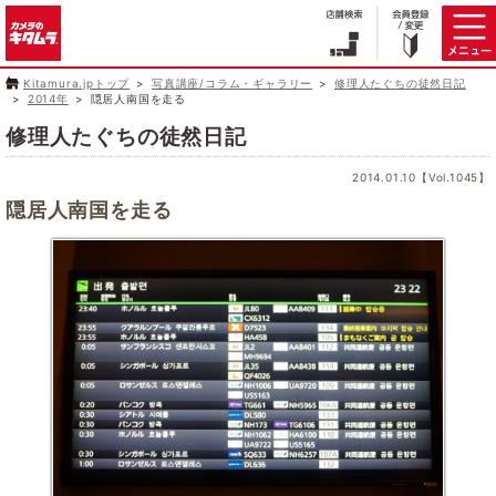
Kitamura.jpトップ
写真講座/コラム・ギャラリー
修理人たぐちの徒然日記
2014年
隠居人南国を走る
修理人たぐちの徒然日記
2014.01.10【Vol.1045】
隠居人南国を走る