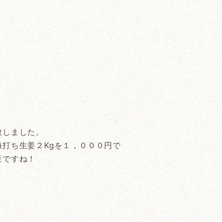
致しました。
打ち生姜２Kgを１，０００円で
産ですね！