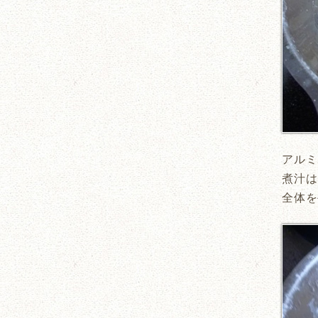
アルミ
煮汁は
全体を