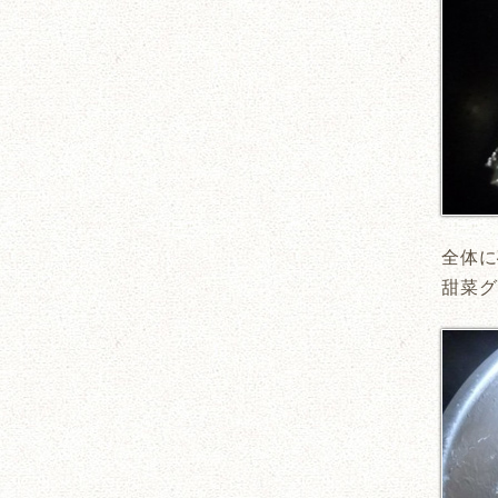
全体に
甜菜グ