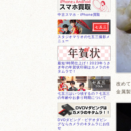
中古スマホ・iPhone買取
スタジオマリオの七五三撮影メ
ニュー
最短1時間仕上げ！2023年うさ
ぎ年の年賀状印刷はカメラのキ
タムラで！
改めて
金属製
七五三はいつ頃するの？七五三
の年齢やお参り時期について
DVDダビング・ビデオダビン
グならカメラのキタムラにお任
せ