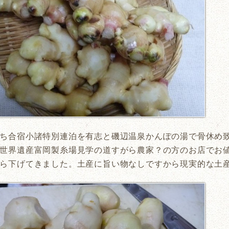
ち合宿小諸特別連泊を有志と磯辺温泉かんぽの湯で骨休め
世界遺産富岡製糸場見学の道すがら農家？の方のお店でお値
ら下げてきました。土産に旨い物なしですから現実的な土