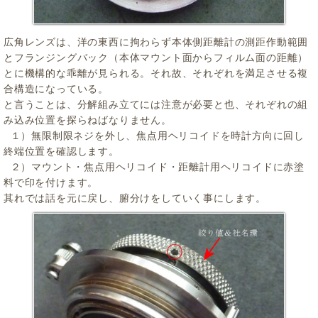
広角レンズは、洋の東西に拘わらず本体側距離計の測距作動範囲
とフランジングバック（本体マウント面からフィルム面の距離）
とに機構的な乖離が見られる。それ故、それぞれを満足させる複
合構造になっている。
と言うことは、分解組み立てには注意が必要と也、それぞれの組
み込み位置を探らねばなりません。
１）無限制限ネジを外し、焦点用ヘリコイドを時計方向に回し
終端位置を確認します。
２）マウント・焦点用ヘリコイド・距離計用ヘリコイドに赤塗
料で印を付けます。
其れでは話を元に戻し、腑分けをしていく事にします。