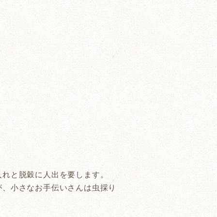
入れと脱穀に人出を要します。
が、小さなお手伝いさんは虫採り