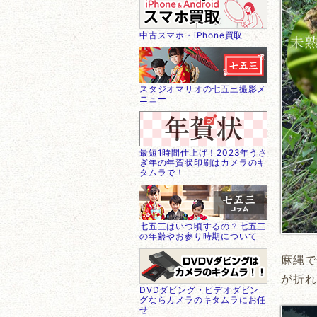
中古スマホ・iPhone買取
スタジオマリオの七五三撮影メ
ニュー
最短1時間仕上げ！2023年うさ
ぎ年の年賀状印刷はカメラのキ
タムラで！
七五三はいつ頃するの？七五三
の年齢やお参り時期について
麻縄で
が折れ
DVDダビング・ビデオダビン
グならカメラのキタムラにお任
せ