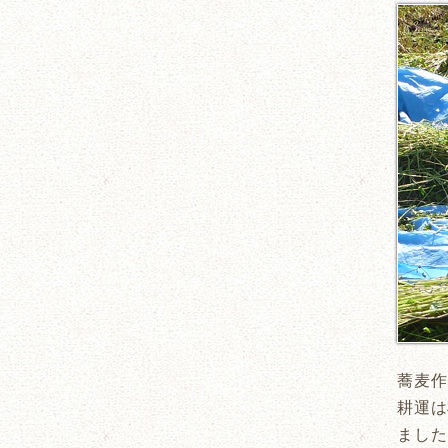
蕎麦作
耕運は
ました