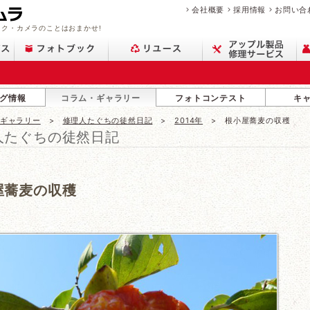
会社概要
採用情報
お問い合
ク・カメラのことはおまかせ!
グ情報
コラム・ギャラリー
フォトコンテスト
キ
・ギャラリー
修理人たぐちの徒然日記
2014年
根小屋蕎麦の収穫
人たぐちの徒然日記
屋蕎麦の収穫