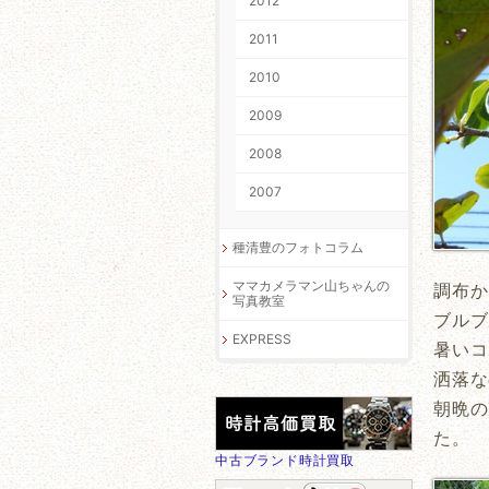
2012
2011
2010
2009
2008
2007
種清豊のフォトコラム
ママカメラマン山ちゃんの
調布か
写真教室
ブルブ
EXPRESS
暑いコ
洒落な
朝晩の
た。
中古ブランド時計買取