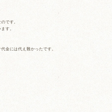
なのです。
います。
け代金には代え難かったです。