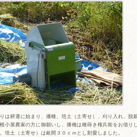
りは耕運に始まり、播種、培土（土寄せ）、刈り入れ、脱
根小屋農家の方に御願いし、播種は種蒔き権兵衛をお借り
。培土（土寄せ）は畝間３０ｃｍとし割愛しました。