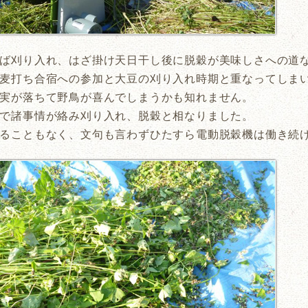
ば刈り入れ、はざ掛け天日干し後に脱穀が美味しさへの道
麦打ち合宿への参加と大豆の刈り入れ時期と重なってしま
実が落ちて野鳥が喜んでしまうかも知れません。
で諸事情が絡み刈り入れ、脱穀と相なりました。
ることもなく、文句も言わずひたすら電動脱穀機は働き続