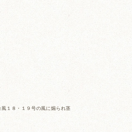
台風１８・１９号の風に煽られ茎
。