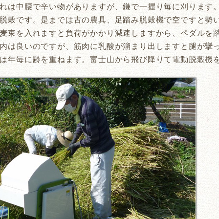
れは中腰で辛い物がありますが、鎌で一握り毎に刈ります
脱穀です。是までは古の農具、足踏み脱穀機で空ですと勢
麦束を入れますと負荷がかかり減速しますから、ペダルを
内は良いのですが、筋肉に乳酸が溜まり出しますと腿が攣
は年毎に齢を重ねます。富士山から飛び降りて電動脱穀機