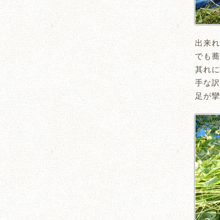
出来れ
でも蕎
其れに
手な訳
足が攣