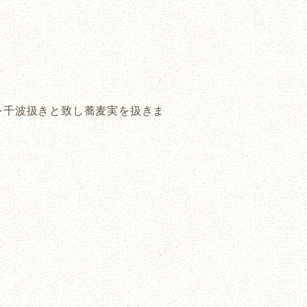
を千波扱きと致し蕎麦実を扱きま