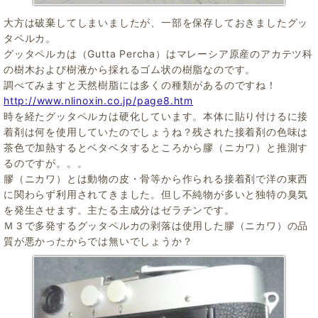
大方は破棄してしまいましたが、一部を保存しておきましたグッ
タペルカ。
グッタペルカは（Gutta Percha）はマレーシア原産のアカテツ科
の樹木および樹液から採れるゴム状の樹脂なのです。
調べてみますと天然樹脂には多くの種類があるのですね！
http://www.nlinoxin.co.jp/page8.htm
時を経たグッタペルカは硬化しています。本体に貼り付けるに接
着剤は何を使用していたのでしょうね？残された接着剤の色味は
茶色で加熱するとベタベタするところから膠（ニカワ）と推測す
るのですが。。。
膠（ニカワ）とは動物の皮・骨等から作られる接着剤で洋の東西
に関わらず利用されてきました。但し不純物が多いと独特の臭気
を発生させます。主たる主成分はゼラチンです。
Ｍ３で多発するグッタペルカの剥落は使用した膠（ニカワ）の品
質が悪かったからでは無いでしょうか？