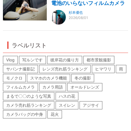
電池のいらないフィルムカメラ
杉本優也
2026/08/01
ラベルリスト
Vlog
写ルンです
彼岸花の撮り方
都市景観撮影
サバンナ撮影記
レンズ売れ筋ランキング
ヒマワリ
雨
モノクロ
スマホのカメラ機能
冬の撮影
フィルムカメラ
カメラ用語
オールドレンズ
まるで〇〇のような写真
ハスの花
カメラ売れ筋ランキング
スイレン
アジサイ
カメラバッグの中身
花火