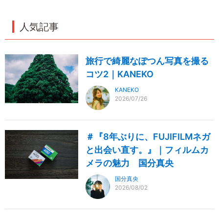
人気記事
旅行で綺麗なぽつん写真を撮る
コツ2｜KANEKO
KANEKO
2026/07/26
＃『8年ぶりに、FUJIFILMネガ
と出会い直す。』｜フィルムカ
メラの魅力 国分真央
国分真央
2026/08/02