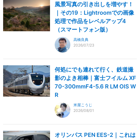
風景写真の引き出しを増やす！
｜その19：Lightroomでの画像
処理で作品をレベルアップ4
（スマートフォン版）
高橋良典
2026/07/23
何処にでも連れて行く、鉄道撮
影のよき相棒｜富士フイルム XF
70-300mmF4-5.6 R LM OIS W
R
米屋こうじ
2026/08/01
オリンパス PEN EES-2｜これは