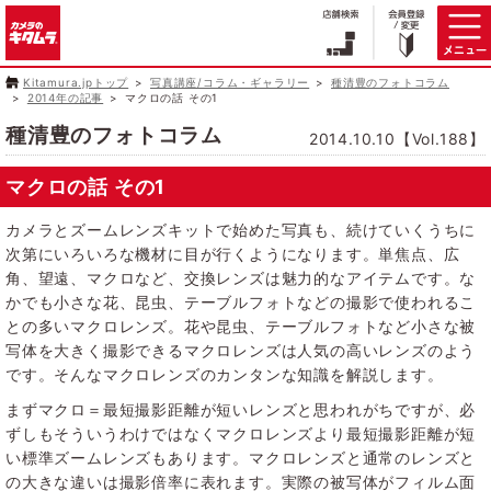
Kitamura.jpトップ
写真講座/コラム・ギャラリー
種清豊のフォトコラム
2014年の記事
マクロの話 その1
種清豊のフォトコラム
2014.10.10【Vol.188】
マクロの話 その1
カメラとズームレンズキットで始めた写真も、続けていくうちに
次第にいろいろな機材に目が行くようになります。単焦点、広
角、望遠、マクロなど、交換レンズは魅力的なアイテムです。な
かでも小さな花、昆虫、テーブルフォトなどの撮影で使われるこ
との多いマクロレンズ。花や昆虫、テーブルフォトなど小さな被
写体を大きく撮影できるマクロレンズは人気の高いレンズのよう
です。そんなマクロレンズのカンタンな知識を解説します。
まずマクロ＝最短撮影距離が短いレンズと思われがちですが、必
ずしもそういうわけではなくマクロレンズより最短撮影距離が短
い標準ズームレンズもあります。マクロレンズと通常のレンズと
の大きな違いは撮影倍率に表れます。実際の被写体がフィルム面