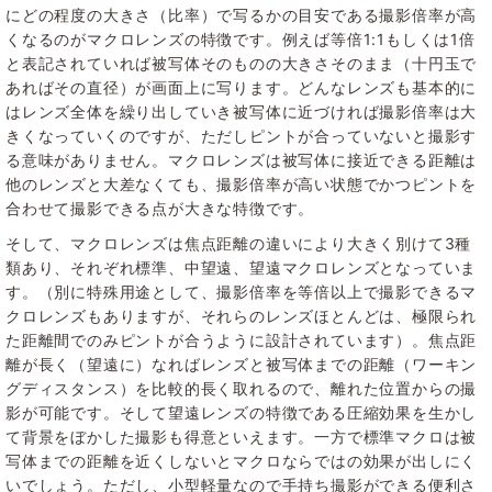
にどの程度の大きさ（比率）で写るかの目安である撮影倍率が高
くなるのがマクロレンズの特徴です。例えば等倍1:1もしくは1倍
と表記されていれば被写体そのものの大きさそのまま（十円玉で
あればその直径）が画面上に写ります。どんなレンズも基本的に
はレンズ全体を繰り出していき被写体に近づければ撮影倍率は大
きくなっていくのですが、ただしピントが合っていないと撮影す
る意味がありません。マクロレンズは被写体に接近できる距離は
他のレンズと大差なくても、撮影倍率が高い状態でかつピントを
合わせて撮影できる点が大きな特徴です。
そして、マクロレンズは焦点距離の違いにより大きく別けて3種
類あり、それぞれ標準、中望遠、望遠マクロレンズとなっていま
す。（別に特殊用途として、撮影倍率を等倍以上で撮影できるマ
クロレンズもありますが、それらのレンズほとんどは、極限られ
た距離間でのみピントが合うように設計されています）。焦点距
離が長く（望遠に）なればレンズと被写体までの距離（ワーキン
グディスタンス）を比較的長く取れるので、離れた位置からの撮
影が可能です。そして望遠レンズの特徴である圧縮効果を生かし
て背景をぼかした撮影も得意といえます。一方で標準マクロは被
写体までの距離を近くしないとマクロならではの効果が出しにく
いでしょう。ただし、小型軽量なので手持ち撮影ができる便利さ