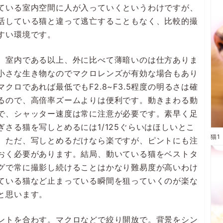
ている室内空間に人が入っていくというわけですが、
活している猫と違って逃亡することもなく、比較的撮
すい環境です。
、室内である以上、外に比べて薄暗いのは仕方ありま
小さな生き物なのでマクロレンズが有効な場合もあり
マクロであれば最低でもF2.8~F3.5程度の明るさは確
るので、高倍率ズームよりは便利です。動きまわる動
で、シャッター速度は常に注意が必要です。素早く足
ぎさる猫を写しとめるには1/125ぐらいはほしいとこ
。ただ、写しとめるだけなら楽ですが、ピントにも注
おく必要があります。結局、動いている猫をベストタ
グで常に撮影し続けることはかなり難易度が高いわけ
ている猫など止まっている瞬間を狙っていくのが楽な
と思います。
ントを合わす。マクロなどで絞り開放で。背景をシン