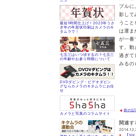
プルに
影して
うこと
最短1時間仕上げ！2023年うさ
ぎ年の年賀状印刷はカメラのキ
は運ま
タムラで！
が一番
す。動
七五三はいつ頃するの？七五三
過ぎて
の年齢やお参り時期について
みるの
DVDダビング・ビデオダビン
グならカメラのキタムラにお任
せ
前の記
カメラと写真のコラムサイト
関連す
2014.12.
【Vo