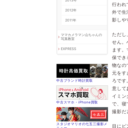
2013年
行われ
2012年
外で生
影しや
2011年
ただし
ママカメラマン山ちゃんの
写真教室
せん。
EXPRESS
ます。
保でき
物なの
元をす
ろです
中古ブランド時計買取
意して
イミン
中古スマホ・iPhone買取
で、寝
撮影だ
スタジオマリオの七五三撮影メ
目にピ
ニュー