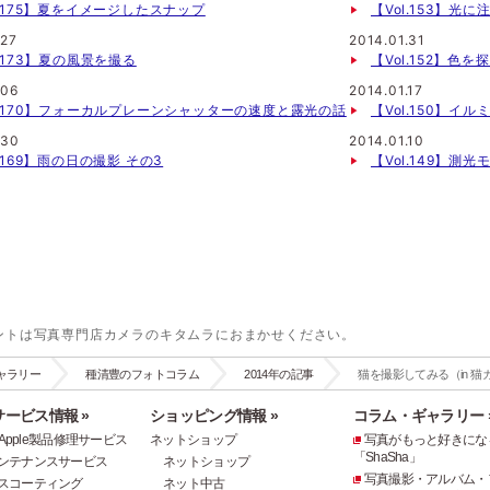
l.175】夏をイメージしたスナップ
【Vol.153】光
.27
2014.01.31
l.173】夏の風景を撮る
【Vol.152】色
.06
2014.01.17
l.170】フォーカルプレーンシャッターの速度と露光の話
【Vol.150】イ
.30
2014.01.10
l.169】雨の日の撮影 その3
【Vol.149】
ントは写真専門店カメラのキタムラにおまかせください。
ャラリー
種清豊のフォトコラム
2014年の記事
猫を撮影してみる（in 猫
ービス情報 »
ショッピング情報 »
コラム・ギャラリー 
e・Apple製品修理サービス
ネットショップ
写真がもっと好きにな
「ShaSha」
ンテナンスサービス
ネットショップ
写真撮影・アルバム・
スコーティング
ネット中古