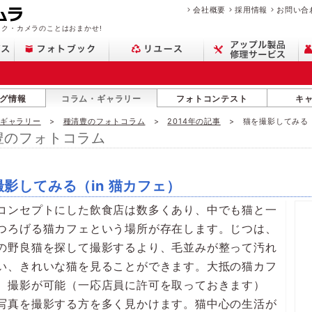
会社概要
採用情報
お問い合
ク・カメラのことはおまかせ!
グ情報
コラム・ギャラリー
フォトコンテスト
キ
・ギャラリー
種清豊のフォトコラム
2014年の記事
猫を撮影してみる（
豊のフォトコラム
影してみる（in 猫カフェ）
コンセプトにした飲食店は数多くあり、中でも猫と一
つろげる猫カフェという場所が存在します。じつは、
の野良猫を探して撮影するより、毛並みが整って汚れ
い、きれいな猫を見ることができます。大抵の猫カフ
、撮影が可能（一応店員に許可を取っておきます）
写真を撮影する方を多く見かけます。猫中心の生活が