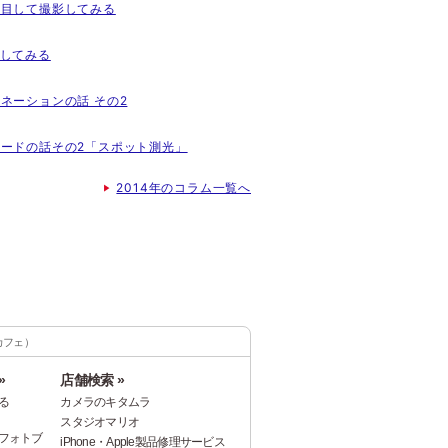
に注目して撮影してみる
を探してみる
ルミネーションの話 その2
測光モードの話その2「スポット測光」
2014年のコラム一覧へ
カフェ）
»
店舗検索 »
る
カメラのキタムラ
スタジオマリオ
フォトブ
iPhone・Apple製品修理サービス