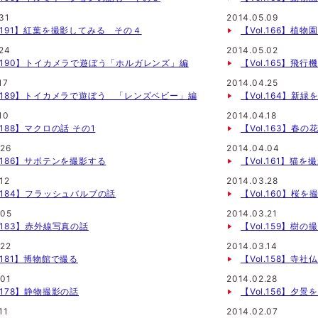
31
2014.05.09
l.191】紅葉を撮影してみる その４
【Vol.166】植物
.24
2014.05.02
l.190】トイカメラで遊ぼう「ホルガレンズ」編
【Vol.165】飛
17
2014.04.25
l.189】トイカメラで遊ぼう 「レンズベビー」編
【Vol.164】新緑
10
2014.04.18
l.188】マクロの話 その1
【Vol.163】春の
.26
2014.04.04
l.186】サボテンを撮影する
【Vol.161】猫
12
2014.03.28
l.184】フラッシュバルブの話
【Vol.160】桜
.05
2014.03.21
l.183】赤外線写真の話
【Vol.159】樹の
.22
2014.03.14
l.181】博物館で撮る
【Vol.158】寺
.01
2014.02.28
l.178】静物撮影の話
【Vol.156】夕
11
2014.02.07