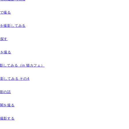
園で撮る
行機を撮影してみる
を探す
花を撮る
を撮影してみる（in 猫カフェ）
を撮影してみる その4
撮影の話
社仏閣を撮る
景を撮影する