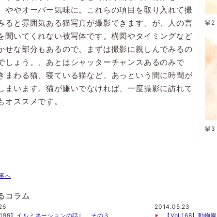
。ややオーバー気味に。これらの項目を取り入れて撮
みると雰囲気ある猫写真が撮影できます。が、人の言
を聞いてくれない被写体です。構図やタイミングなど
かせな部分もあるので、まずは撮影に親しんでみるの
でしょう。、あとはシャッターチャンスあるのみで
きまわる猫、寝ている猫など、あっという間に時間が
しまいます。猫が嫌いでなければ、一度撮影に訪れて
もオススメです。
事へ
るコラム
26
2014.05.23
l.199】イルミネーションの話し その３
【Vol.168】動物