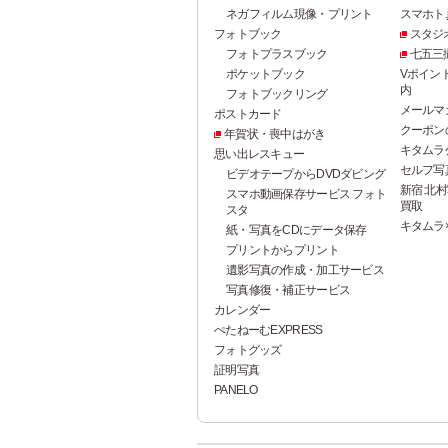
ネガフィルム現像・プリント
スマホト.j
フォトブック
スタジ
フォトプラスブック
七五三
ポケットブック
Vポイン
内
フォトブックリング
メールマ
ポストカード
クーポン
年賀状・喪中はがき
キタムラ
思い出レスキュー
セルフ写真館
ビデオテープからDVDダビング
新宿 北村
スマホ動画保存サービス フォト
買取
スタ
キタムラ
紙・写真をCDにデータ保存
プリントからプリント
遺影写真の作成・加工サービス
写真修復・補正サービス
カレンダー
ぺたねーむEXPRESS
フォトグッズ
証明写真
PANELO