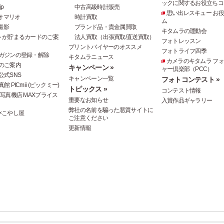
ックに関するお役立ちコ
p
中古高級時計販売
思い出レスキュー お
オマリオ
時計買取
ム
撮影
ブランド品・貴金属買取
キタムラの運動会
トが貯まるカードのご案
法人買取（出張買取/直送買取）
フォトレッスン
プリントバイヤーのオススメ
フォトライフ四季
ガジンの登録・解除
キタムラニュース
カメラのキタムラ フ
のご案内
キャンペーン »
ャー倶楽部（PCC）
公式SNS
キャンペーン一覧
フォトコンテスト »
 PICmii (ピックミー)
トピックス »
コンテスト情報
写真機店 MAXプライス
重要なお知らせ
入賞作品ギャラリー
弊社の名前を騙った悪質サイトに
×こやし屋
ご注意ください
更新情報