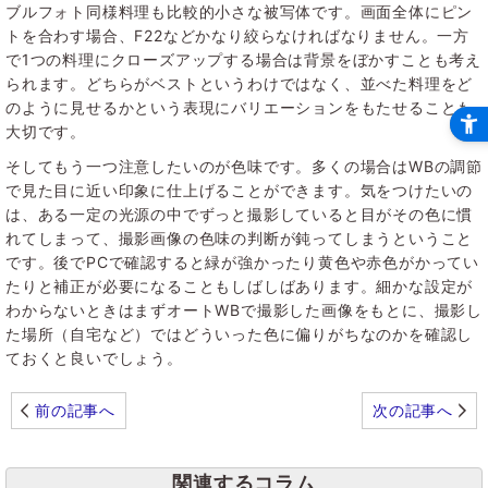
ブルフォト同様料理も比較的小さな被写体です。画面全体にピン
トを合わす場合、F22などかなり絞らなければなりません。一方
で1つの料理にクローズアップする場合は背景をぼかすことも考え
られます。どちらがベストというわけではなく、並べた料理をど
のように見せるかという表現にバリエーションをもたせることも
大切です。
そしてもう一つ注意したいのが色味です。多くの場合はWBの調節
で見た目に近い印象に仕上げることができます。気をつけたいの
は、ある一定の光源の中でずっと撮影していると目がその色に慣
れてしまって、撮影画像の色味の判断が鈍ってしまうということ
です。後でPCで確認すると緑が強かったり黄色や赤色がかってい
たりと補正が必要になることもしばしばあります。細かな設定が
わからないときはまずオートWBで撮影した画像をもとに、撮影し
た場所（自宅など）ではどういった色に偏りがちなのかを確認し
ておくと良いでしょう。
前の記事へ
次の記事へ
関連するコラム