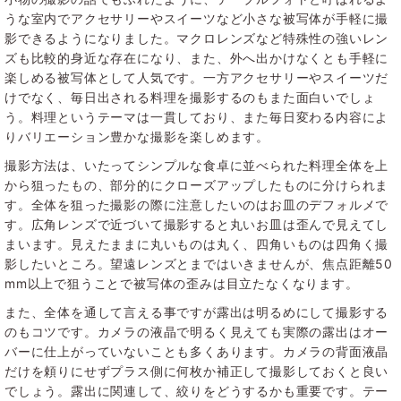
うな室内でアクセサリーやスイーツなど小さな被写体が手軽に撮
影できるようになりました。マクロレンズなど特殊性の強いレン
ズも比較的身近な存在になり、また、外へ出かけなくとも手軽に
楽しめる被写体として人気です。一方アクセサリーやスイーツだ
けでなく、毎日出される料理を撮影するのもまた面白いでしょ
う。料理というテーマは一貫しており、また毎日変わる内容によ
りバリエーション豊かな撮影を楽しめます。
撮影方法は、いたってシンプルな食卓に並べられた料理全体を上
から狙ったもの、部分的にクローズアップしたものに分けられま
す。全体を狙った撮影の際に注意したいのはお皿のデフォルメで
す。広角レンズで近づいて撮影すると丸いお皿は歪んで見えてし
まいます。見えたままに丸いものは丸く、四角いものは四角く撮
影したいところ。望遠レンズとまではいきませんが、焦点距離50
mm以上で狙うことで被写体の歪みは目立たなくなります。
また、全体を通して言える事ですが露出は明るめにして撮影する
のもコツです。カメラの液晶で明るく見えても実際の露出はオー
バーに仕上がっていないことも多くあります。カメラの背面液晶
だけを頼りにせずプラス側に何枚か補正して撮影しておくと良い
でしょう。露出に関連して、絞りをどうするかも重要です。テー