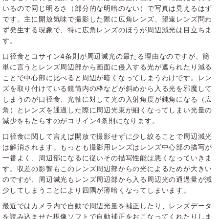
いるので同じ明るさ（部分的な明暗のない）で写真は見えるはず
です。主に開放気味で撮影した際に広角レンズ、望遠レンズ問わ
ず発生する現象で、特に広角レンズのほうが周辺減光は目立ちま
す。
口径食とコサイン4条則が周辺減光の最たる理由なのですが、簡
単に言うとレンズ周辺部から画面に侵入する光が遮られたり減る
ことで中心部に比べると周辺が暗くなってしまうわけです。レン
ズを取り付けている鏡筒内の枠などが斜めから入る光を邪魔して
しまうのが口径食、光軸に対して光の入射角度が鈍角になる（広
角）とレンズを通過した際に周辺光束が細くなってしまい光量の
減少をもたらすのがコサイン4条則になります。
口径食に関して言えば開放で撮影せずに少し絞ることで周辺減光
は解消されます。もっとも撮影用レンズはレンズ中心部の描写が
一番よく、周辺部になるに従いその描写性能は悪くなっていきま
す。収差の影響もこのレンズ周辺部からの光によるためが大きい
のですが、周辺減光もレンズ周辺部から入る周辺光の通過量が減
少してしまうことにより四隅が薄暗くなってしまいます。
最近ではカメラ内で自動で周辺光量を補正したり、レンズデータ
を読み込ませた現像ソフトで自動補正をおこなってくれたりしま