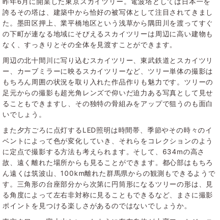
昨年6月に開業した東京スカイツリー。電波塔としては日本一を
誇るその塔は、建築中から恰好の被写体として注目されてきまし
た。墨田区押上、業平橋地区という浅草から隅田川を渡ってすぐ
の下町が連なる地域にそびえるスカイツリーは周辺に高い建物も
なく、すっきりとその全体を見渡すことができます。
周辺の北十間川に写り込むスカイツリー、東武鉄道とスカイツリ
ー、カーブミラーに映るスカイツリーなど、ツリー単体の撮影は
もちろん周囲の状況を取り入れた作品作りも魅力です。ツリーの
足元からの撮影も超光角レンズで仰いだ迫力ある写真として見せ
ることもできますし、その独特の骨組みをアップで狙うのも面白
いでしょう。
また夕方ごろに点灯するLED照明は時間帯、季節やその時々のイ
ベントによって色が変化していき、それらをコレクションのよう
に定点で撮影する方法も考えられます。そして、634mの高さ
故、遠く離れた場所からも見ることができます。都心部はもちろ
ん遠くは筑波山、100km離れた群馬県からの観測もできるようで
す。三角形の台座部分から次第に円筒形になるツリーの形は、見
る角度によって左右非対称に見ることもできるなど、まさに撮影
ポイントを見つける楽しさがあるのではないでしょうか。