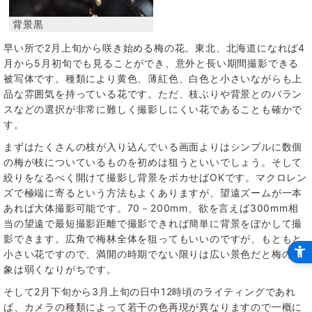
早い所で2月上旬から咲き始める梅の花。東北、北海道になれば4
月から5月初旬でも見ることができ、意外と長い期間撮影できる
被写体です。種類により黄色、薄紅色、白色と小さいながらも上
品な雰囲気を持っている花です。ただ、枝ぶりや背景とのバラン
スなどの選択が非常に難しく撮影しにくい花であることも確かで
す。
まずはたくさんの枝が入り込んでいる画面よりはシンプルに数個
の梅が枝についているものを初めは狙うといいでしょう。そして
絞りをなるべく開けて撮影し背景をボカせばOKです。マクロレン
ズで極端に寄るという方法もよくありますが、望遠ズームが一本
あれば大体撮影可能です。70－200mm、欲を言えば300mm相
当の望遠で最短撮影距離で撮影できれば簡単に背景をぼかして撮
影できます。広角で梅林全体を狙ってもいいのですが、もともと
小さい花ですので、満開の時期でない限りは広い景色だと梅の印
象は弱くなりがちです。
そして2月下旬から3月上旬の日中12時頃のライティングであれ
ば、カメラの種類によって若干の色再現が異なりますので一概に