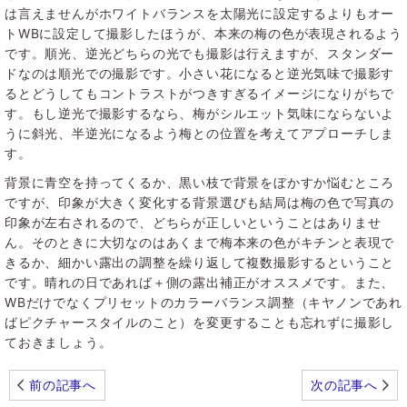
は言えませんがホワイトバランスを太陽光に設定するよりもオー
トWBに設定して撮影したほうが、本来の梅の色が表現されるよう
です。順光、逆光どちらの光でも撮影は行えますが、スタンダー
ドなのは順光での撮影です。小さい花になると逆光気味で撮影す
るとどうしてもコントラストがつきすぎるイメージになりがちで
す。もし逆光で撮影するなら、梅がシルエット気味にならないよ
うに斜光、半逆光になるよう梅との位置を考えてアプローチしま
す。
背景に青空を持ってくるか、黒い枝で背景をぼかすか悩むところ
ですが、印象が大きく変化する背景選びも結局は梅の色で写真の
印象が左右されるので、どちらが正しいということはありませ
ん。そのときに大切なのはあくまで梅本来の色がキチンと表現で
きるか、細かい露出の調整を繰り返して複数撮影するということ
です。晴れの日であれば＋側の露出補正がオススメです。また、
WBだけでなくプリセットのカラーバランス調整（キヤノンであれ
ばピクチャースタイルのこと）を変更することも忘れずに撮影し
ておきましょう。
前の記事へ
次の記事へ