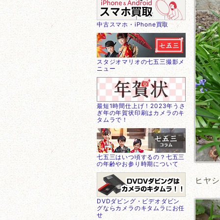
中古スマホ・iPhone買取
スタジオマリオの七五三撮影メ
ニュー
最短1時間仕上げ！2023年うさ
ぎ年の年賀状印刷はカメラのキ
タムラで！
七五三はいつ頃するの？七五三
の年齢やお参り時期について
ヒヤシ
DVDダビング・ビデオダビン
グならカメラのキタムラにお任
せ