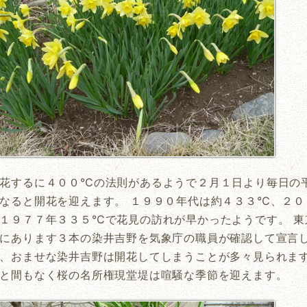
花するに４００℃の法則があるようで２月１日より毎日の
なると開花を迎えます。 １９９０年代は約４３３℃、２
１９７７年３３５℃で花見の訪れが早かったようです。 東
にあります３本の染井吉野を気象庁の職員が確認して宣言
、おませな染井吉野は開花してしまうことが多々見られます
と間もなく桜の名所権現堂堤は喧騒な季節を迎えます。