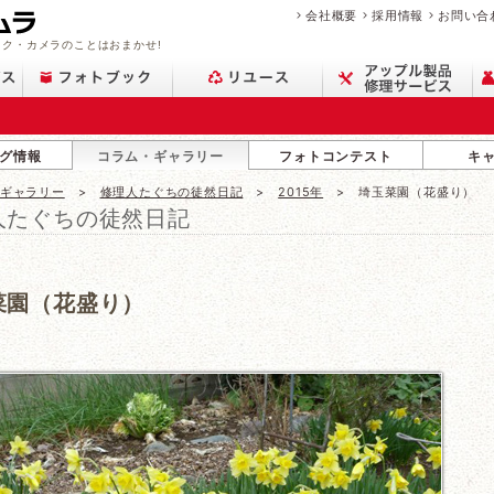
会社概要
採用情報
お問い合
ク・カメラのことはおまかせ!
グ情報
コラム・ギャラリー
フォトコンテスト
キ
・ギャラリー
修理人たぐちの徒然日記
2015年
埼玉菜園（花盛り）
人たぐちの徒然日記
菜園（花盛り）