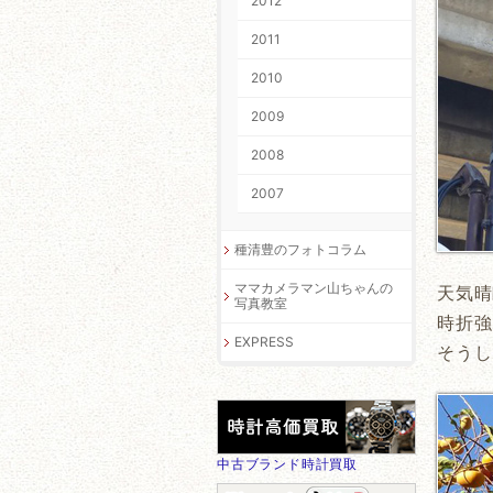
2012
2011
2010
2009
2008
2007
種清豊のフォトコラム
ママカメラマン山ちゃんの
天気晴
写真教室
時折強
EXPRESS
そうし
中古ブランド時計買取