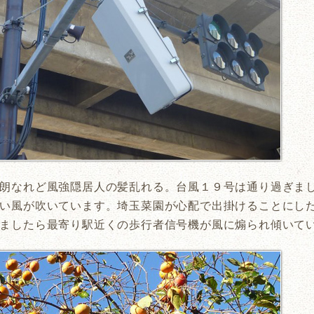
朗なれど風強隠居人の髪乱れる。台風１９号は通り過ぎま
い風が吹いています。埼玉菜園が心配で出掛けることにし
ましたら最寄り駅近くの歩行者信号機が風に煽られ傾いて