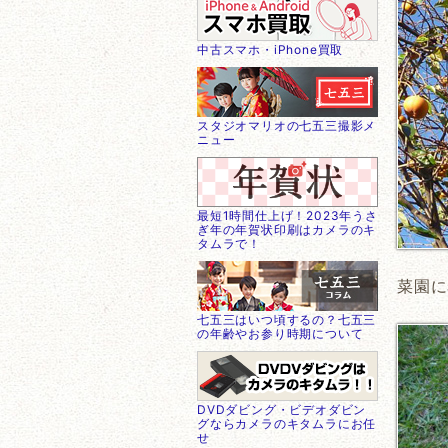
中古スマホ・iPhone買取
スタジオマリオの七五三撮影メ
ニュー
最短1時間仕上げ！2023年うさ
ぎ年の年賀状印刷はカメラのキ
タムラで！
菜園に
七五三はいつ頃するの？七五三
の年齢やお参り時期について
DVDダビング・ビデオダビン
グならカメラのキタムラにお任
せ