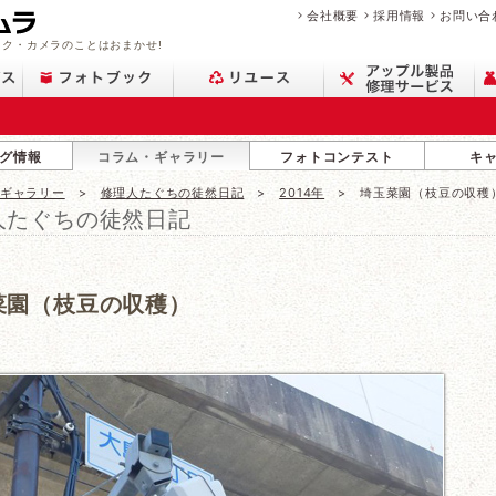
会社概要
採用情報
お問い合
ク・カメラのことはおまかせ!
グ情報
コラム・ギャラリー
フォトコンテスト
キ
・ギャラリー
修理人たぐちの徒然日記
2014年
埼玉菜園（枝豆の収穫
人たぐちの徒然日記
菜園（枝豆の収穫）