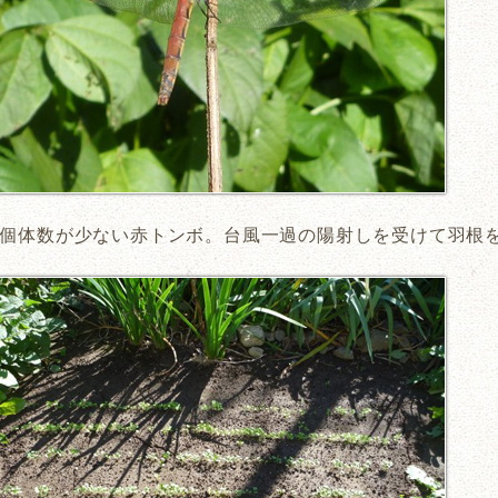
個体数が少ない赤トンボ。台風一過の陽射しを受けて羽根