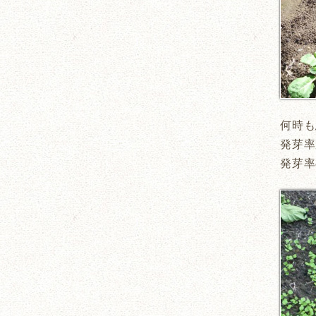
何時も
発芽率
発芽率