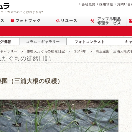
会社概要
採用情報
お問い合
ク・カメラのことはおまかせ!
グ情報
コラム・ギャラリー
フォトコンテスト
キ
・ギャラリー
修理人たぐちの徒然日記
2014年
埼玉菜園（三浦大根の
人たぐちの徒然日記
菜園（三浦大根の収穫）