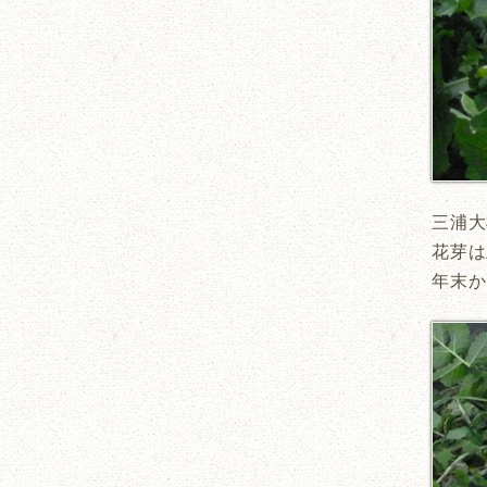
三浦大
花芽は
年末か