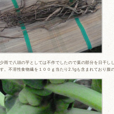
少雨で八頭の芋としては不作でしたので葉の部分を日干し
す。不溶性食物繊を１００ｇ当たり2.1gも含まれており腹