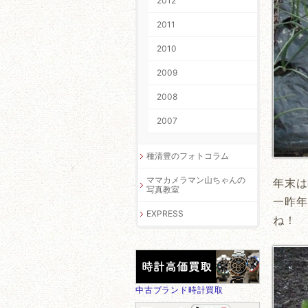
2012
2011
2010
2009
2008
2007
種清豊のフォトコラム
ママカメラマン山ちゃんの
年末は
写真教室
一昨年
EXPRESS
ね！
中古ブランド時計買取