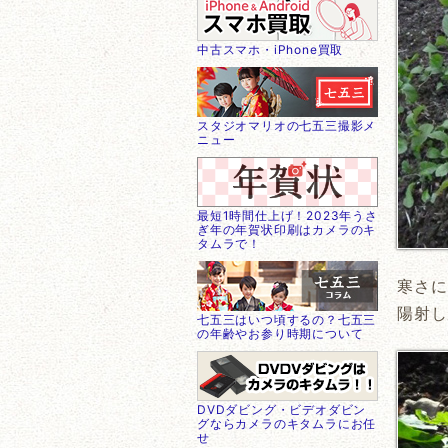
中古スマホ・iPhone買取
スタジオマリオの七五三撮影メ
ニュー
最短1時間仕上げ！2023年うさ
ぎ年の年賀状印刷はカメラのキ
タムラで！
寒さに
陽射し
七五三はいつ頃するの？七五三
の年齢やお参り時期について
DVDダビング・ビデオダビン
グならカメラのキタムラにお任
せ