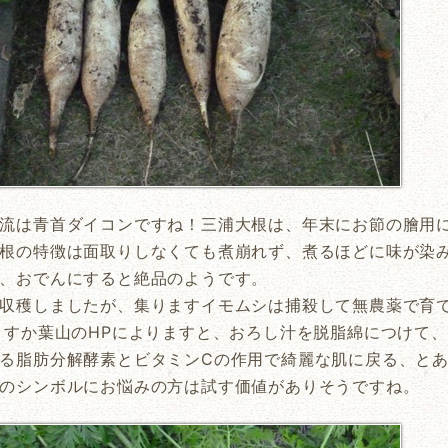
流は青首ダイコンですね！三浦大根は、年末にお節の膾用
根の特徴は面取りしなくても煮崩れず、煮るほどに味が染
、おでんにすると絶品のようです。
収穫しましたが、集りますイモムシは捕殺して無農薬で育
こすか葉山のHPによりますと、おろし汁を脱脂綿につけて
る脂肪分解酵素とビタミンCの作用で綺麗な肌に戻る、と
のシンボルにお悩みの方は試す価値がありそうですね。