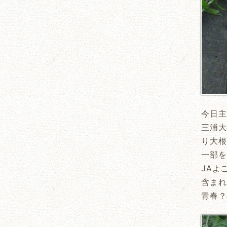
今日主
三浦大
り大根
一部を
JAよ
含まれ
青春？