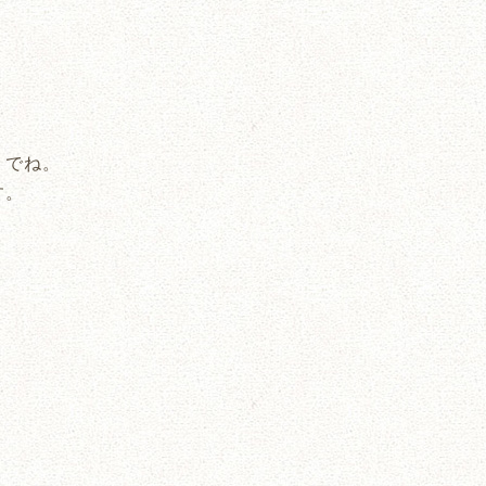
。
うでね。
す。