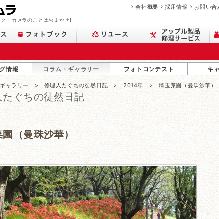
会社概要
採用情報
お問い合
ク・カメラのことはおまかせ!
グ情報
コラム・ギャラリー
フォトコンテスト
キ
・ギャラリー
修理人たぐちの徒然日記
2014年
埼玉菜園（曼珠沙華）
人たぐちの徒然日記
菜園（曼珠沙華）