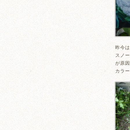
昨今は
スノー
が原因
カラー