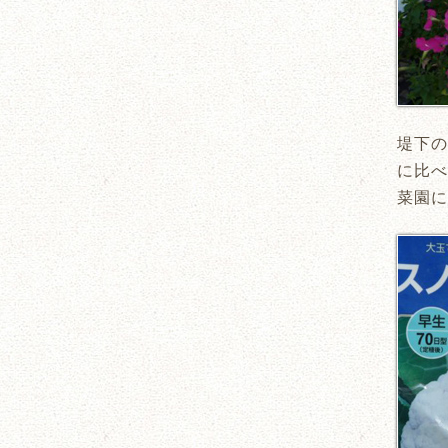
堤下の
に比べ
菜園に