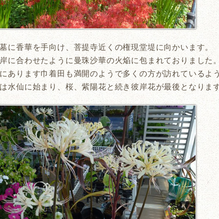
墓に香華を手向け、菩提寺近くの権現堂堤に向かいます。
岸に合わせたように曼珠沙華の火焔に包まれておりました
にあります巾着田も満開のようで多くの方が訪れているよ
は水仙に始まり、桜、紫陽花と続き彼岸花が最後となりま