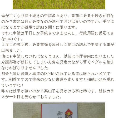
母が亡くなり諸手続きの申請多々あり、事前に必要手続きが何な
のか？書類は何が必要なのか調べておけば良いのですが、手間に
はなりますが役場で詳細を聞くに限ります。
それに申請は平日しか手続きできませんし、行政用語に反応でき
ないのです。
１度目の説明後、必要書類を添付し２度目の訪れで申請する事が
出来ました。
他にも申請しなければなりません。以前は市庁舎内にありました
介護部署が移転してしまい方角を見定めながら暫くペダルを踏ま
なければなりませんでした。
都会と違い歩道と車道の区別がされている道は限られた区間で
す。剣呑ですので往来の少ない裏道を走りますと稲穂が頭を垂れ
ていますね！
昨今は効果が無いのか？案山子を見かける事は稀です。疑似カラ
スが一羽目を光らせておりました。