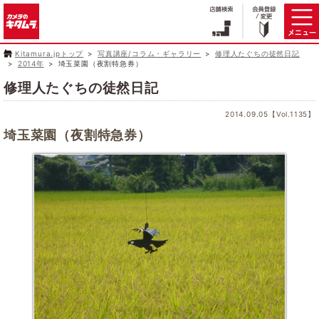
Kitamura.jpトップ
写真講座/コラム・ギャラリー
修理人たぐちの徒然日記
2014年
埼玉菜園（夜割特急券）
修理人たぐちの徒然日記
2014.09.05【Vol.1135】
埼玉菜園（夜割特急券）