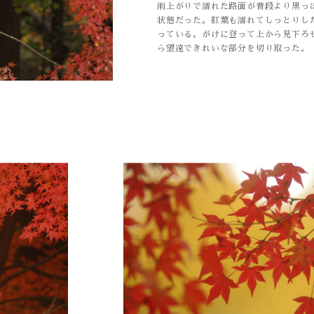
雨上がりで濡れた路面が普段より黒っ
状態だった。紅葉も濡れてしっとりし
っている。がけに登って上から見下ろ
ら望遠できれいな部分を切り取った。