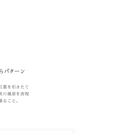
らパターン
紅葉を引きたて
秋の風景を表現
撮ること。