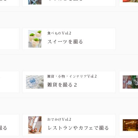
食べもの
Vol.2
スイーツを撮る
1
雑貨・小物・インテリア
Vol.2
雑貨を撮る２
おでかけ
Vol.2
撮る
レストランやカフェで撮る