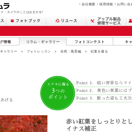
会社概要
採用情報
お問い合
ク・カメラのことはおまかせ!
グ情報
コラム・ギャラリー
フォトコンテスト
キ
・ギャラリー
フォトレッスン
自然・風景編
紅葉を撮る
暗い背景ならマイ
ステキに撮る
3
黄色い黄葉にはプ
つの
ポイント
散った姿も工夫次
りあげる
赤い紅葉をしっとりと
イナス補正