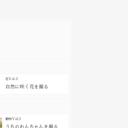
花
Vol.3
自然に咲く花を撮る
動物
Vol.3
うちのわんちゃんを撮る