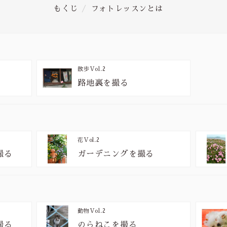
もくじ
フォトレッスンとは
散歩
Vol.2
路地裏を撮る
花
Vol.2
撮る
ガーデニングを撮る
動物
Vol.2
撮る
のらねこを撮る