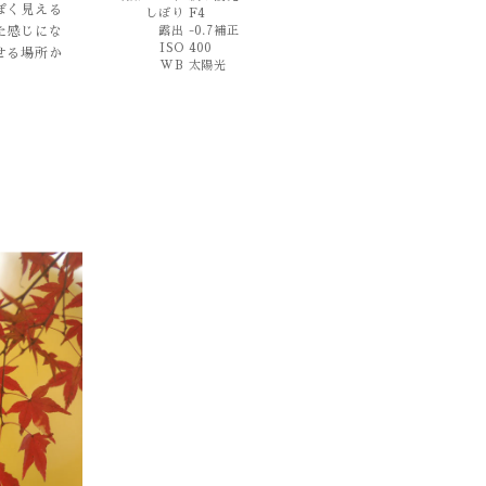
ぽく見える
しぼり
F4
た感じにな
露出
-0.7補正
ISO
400
せる場所か
WB
太陽光