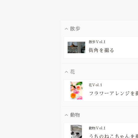
散歩
散歩
Vol.1
街角を撮る
花
花
Vol.1
フラワーアレンジを
動物
動物
Vol.1
うちのねこちゃんを