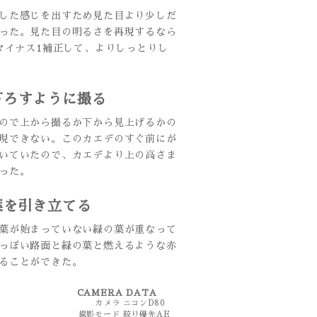
した感じを出すため見た目より少しだ
った。見た目の明るさを再現するなら
マイナス1補正して、よりしっとりし
下ろすように撮る
ので上から撮るか下から見上げるかの
現できない。このカエデのすぐ前にが
いていたので、カエデより上の高さま
った。
葉を引き立てる
葉が始まっていない緑の葉が重なって
っぽい路面と緑の葉と燃えるような赤
ることができた。
CAMERA DATA
カメラ
ニコンD80
撮影モード
絞り優先AE