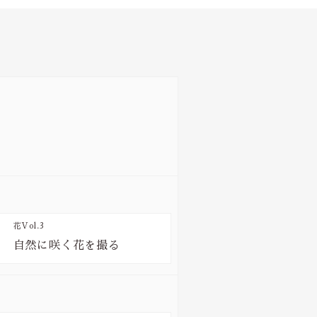
花
Vol.3
自然に咲く花を撮る