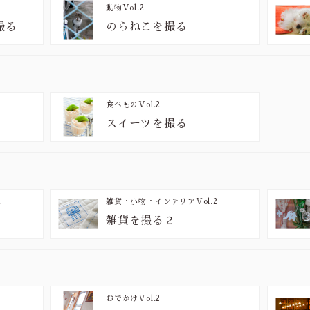
動物
Vol.2
撮る
のらねこを撮る
食べもの
Vol.2
スイーツを撮る
1
雑貨・小物・インテリア
Vol.2
雑貨を撮る２
おでかけ
Vol.2