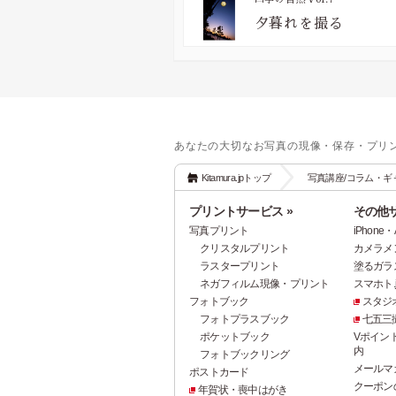
夕暮れを撮る
あなたの大切なお写真の現像・保存・プリ
Kitamura.jpトップ
写真講座/コラム・ギ
プリントサービス »
その他サ
写真プリント
iPhon
クリスタルプリント
カメラメ
ラスタープリント
塗るガラ
ネガフィルム現像・プリント
スマホト.j
フォトブック
スタジ
フォトプラスブック
七五三
ポケットブック
Vポイン
内
フォトブックリング
メールマ
ポストカード
クーポン
年賀状・喪中はがき