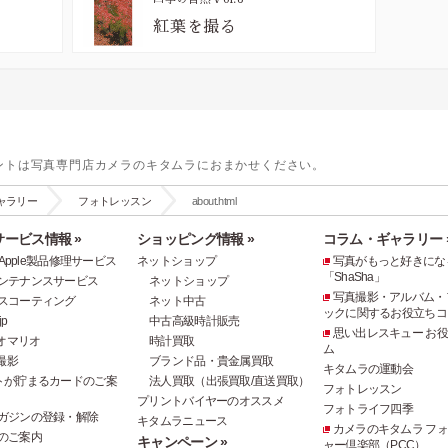
紅葉を撮る
ントは写真専門店カメラのキタムラにおまかせください。
ャラリー
フォトレッスン
about.html
ービス情報 »
ショッピング情報 »
コラム・ギャラリー 
e・Apple製品修理サービス
ネットショップ
写真がもっと好きにな
「ShaSha」
ンテナンスサービス
ネットショップ
写真撮影・アルバム・
スコーティング
ネット中古
ックに関するお役立ちコ
p
中古高級時計販売
思い出レスキュー お
オマリオ
時計買取
ム
撮影
ブランド品・貴金属買取
キタムラの運動会
トが貯まるカードのご案
法人買取（出張買取/直送買取）
フォトレッスン
プリントバイヤーのオススメ
フォトライフ四季
ガジンの登録・解除
キタムラニュース
カメラのキタムラ フ
のご案内
キャンペーン »
ャー倶楽部（PCC）