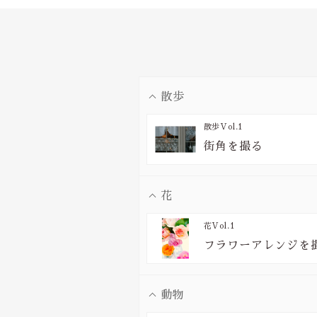
散歩
散歩
Vol.1
街角を撮る
花
花
Vol.1
フラワーアレンジを
動物