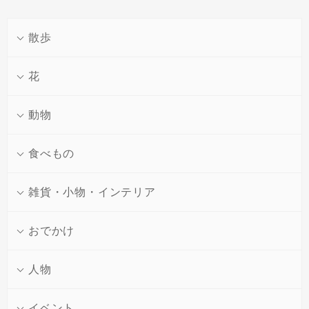
散歩
花
動物
食べもの
散歩
Vol.1
散歩
Vol.2
雑貨・小物・インテリア
街角を撮る
路地裏を撮る
花
Vol.1
花
Vol.2
おでかけ
フラワーアレンジを撮
ガーデニングを撮る
る
動物
Vol.1
動物
Vol.2
人物
うちのねこちゃんを撮
のらねこを撮る
る
食べもの
Vol.1
食べもの
Vol.2
イベント