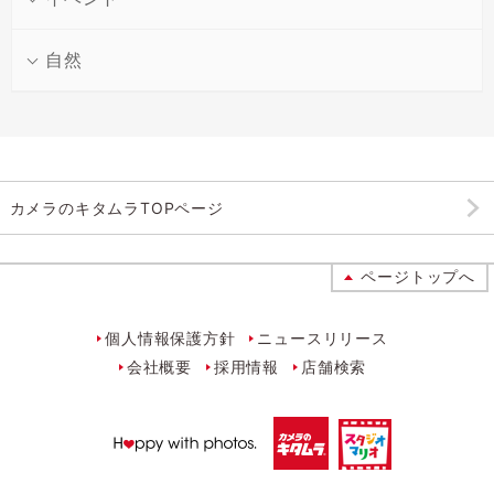
手料理を撮る
スイーツを撮る
雑貨・小物・インテリア
Vol.1
雑貨・小物・インテリア
Vol.2
自然
雑貨を撮る１
雑貨を撮る２
おでかけ
Vol.1
おでかけ
Vol.2
ショーウィンドウを撮
レストランやカフェで
る
撮る
花
Vol.3
人物
Vol.1
人物
Vol.2
自然に咲く花を撮る
ポートレートを撮る
赤ちゃんを撮る
カメラのキタムラTOPページ
動物
Vol.3
イベント
Vol.1
イベント
Vol.2
うちのわんちゃんを撮
誕生日を撮る
七五三を撮る
ページトップへ
る
四季の自然
Vol.1
四季の自然
Vol.2
桜を撮る
雨を撮る
雑貨・小物・インテリア
Vol.3
個人情報保護方針
ニュースリリース
雑貨を撮る３
会社概要
採用情報
店舗検索
おでかけ
Vol.3
おでかけ
Vol.4
夜景を撮る
都市風景を撮る
人物
Vol.3
人物
Vol.4
おうちで子どもを撮る
おそとで子どもを撮る