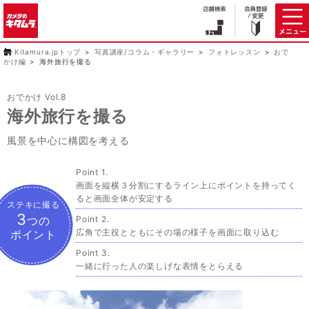
Kitamura.jpトップ
写真講座/コラム・ギャラリー
フォトレッスン
おで
かけ編
海外旅行を撮る
おでかけ Vol.8
海外旅行を撮る
風景を中心に構図を考える
画面を縦横３分割にするライン上にポイントを持ってく
ると画面全体が安定する
ステキに撮る
3
つの
広角で主役とともにその場の様子を画面に取り込む
ポイント
一緒に行った人の楽しげな表情をとらえる