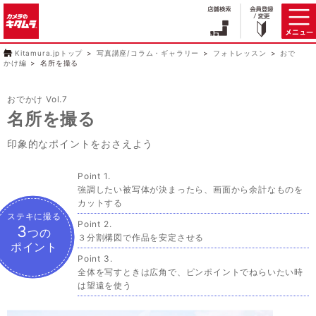
Kitamura.jpトップ
写真講座/コラム・ギャラリー
フォトレッスン
おで
かけ編
名所を撮る
おでかけ Vol.7
名所を撮る
印象的なポイントをおさえよう
強調したい被写体が決まったら、画面から余計なものを
カットする
ステキに撮る
3
つの
３分割構図で作品を安定させる
ポイント
全体を写すときは広角で、ピンポイントでねらいたい時
は望遠を使う