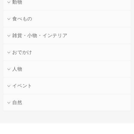
動物
食べもの
散歩
Vol.1
散歩
Vol.2
雑貨・小物・インテリア
街角を撮る
路地裏を撮る
花
Vol.1
花
Vol.2
おでかけ
フラワーアレンジを撮
ガーデニングを撮る
る
動物
Vol.1
動物
Vol.2
人物
うちのねこちゃんを撮
のらねこを撮る
る
食べもの
Vol.1
食べもの
Vol.2
イベント
手料理を撮る
スイーツを撮る
雑貨・小物・インテリア
Vol.1
雑貨・小物・インテリア
Vol.2
自然
雑貨を撮る１
雑貨を撮る２
おでかけ
Vol.1
おでかけ
Vol.2
ショーウィンドウを撮
レストランやカフェで
る
撮る
花
Vol.3
人物
Vol.1
人物
Vol.2