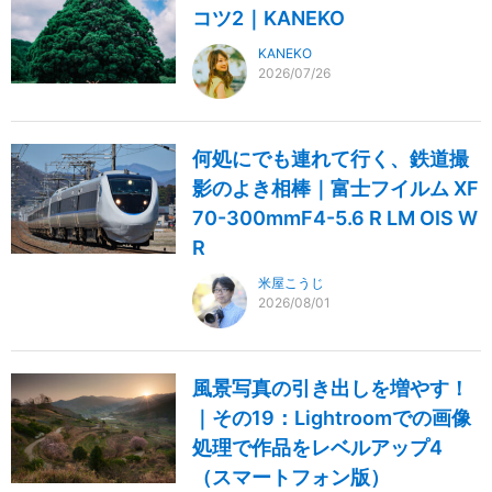
コツ2｜KANEKO
KANEKO
2026/07/26
何処にでも連れて行く、鉄道撮
影のよき相棒｜富士フイルム XF
70-300mmF4-5.6 R LM OIS W
R
米屋こうじ
2026/08/01
風景写真の引き出しを増やす！
｜その19：Lightroomでの画像
処理で作品をレベルアップ4
（スマートフォン版）