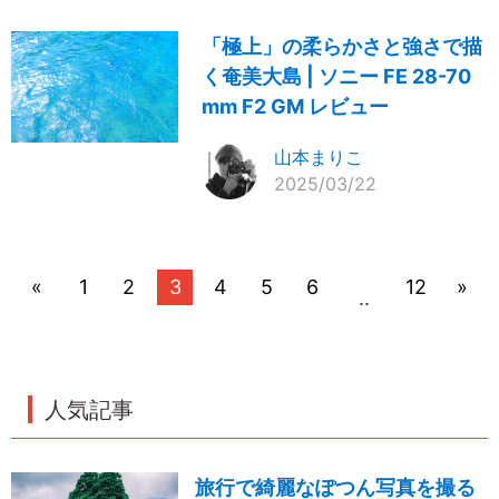
「極上」の柔らかさと強さで描
く奄美大島 | ソニー FE 28-70
mm F2 GM レビュー
山本まりこ
2025/03/22
«
1
2
3
4
5
6
12
»
..
人気記事
旅行で綺麗なぽつん写真を撮る