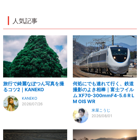
人気記事
旅行で綺麗なぽつん写真を撮
何処にでも連れて行く、鉄道
るコツ2｜KANEKO
撮影のよき相棒｜富士フイル
ム XF70-300mmF4-5.6 R L
KANEKO
M OIS WR
2026/07/26
米屋こうじ
2026/08/01