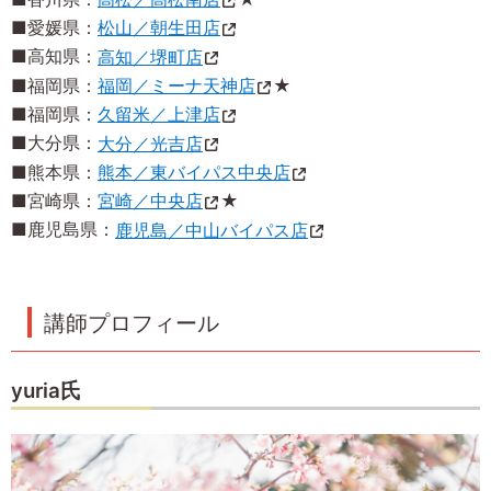
■愛媛県：
松山／朝生田店
■高知県：
高知／堺町店
■福岡県：
福岡／ミーナ天神店
★
■福岡県：
久留米／上津店
■大分県：
大分／光吉店
■熊本県：
熊本／東バイパス中央店
■宮崎県：
宮崎／中央店
★
■鹿児島県：
鹿児島／中山バイパス店
講師プロフィール
yuria氏