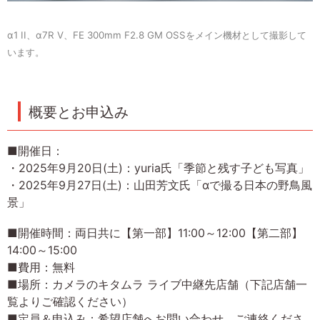
α1 II、α7R V、FE 300mm F2.8 GM OSSをメイン機材として撮影して
います。
概要とお申込み
■開催日：
・2025年9月20日(土)：yuria氏「季節と残す子ども写真」
・2025年9月27日(土)：山田芳文氏「αで撮る日本の野鳥風
景」
■開催時間：両日共に【第一部】11:00～12:00【第二部】
14:00～15:00
■費用：無料
■場所：カメラのキタムラ ライブ中継先店舗（下記店舗一
覧よりご確認ください）
■定員＆申込み：希望店舗へお問い合わせ、ご連絡くださ