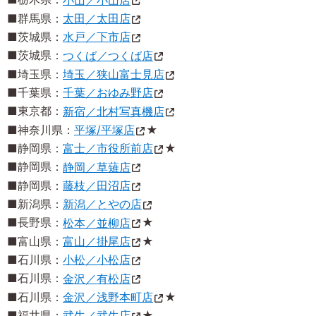
■群馬県：
太田／太田店
■茨城県：
水戸／下市店
■茨城県：
つくば／つくば店
■埼玉県：
埼玉／狭山富士見店
■千葉県：
千葉／おゆみ野店
■東京都：
新宿／北村写真機店
■神奈川県：
平塚/平塚店
★
■静岡県：
富士／市役所前店
★
■静岡県：
静岡／草薙店
■静岡県：
藤枝／田沼店
■新潟県：
新潟／とやの店
■長野県：
松本／並柳店
★
■富山県：
富山／掛尾店
★
■石川県：
小松／小松店
■石川県：
金沢／有松店
■石川県：
金沢／浅野本町店
★
■福井県：
武生／武生店
★