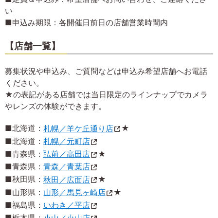
い
■申込み期限：各開催日前日の店舗営業時間内
【店舗一覧】
募集状況や申込み、ご質問などは申込み希望店舗へお電話
ください。
★の表記がある店舗では当日限定のラインナップでカメラ
やレンズの体験ができます。
■北海道：
札幌／羊ケ丘通り店
★
■北海道：
札幌／元町店
■青森県：
弘前／高田店
★
■青森県：
青森／青葉店
■秋田県：
秋田／広面店
★
■山形県：
山形／馬見ヶ崎店
★
■福島県：
いわき／平店
■栃木県：
小山／小山店