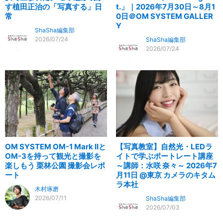
す植田正治の「写真する」日
t.」｜2026年7月30日～8月1
常
0日＠OM SYSTEM GALLER
Y
ShaSha編集部
2026/07/24
ShaSha編集部
2026/07/24
OM SYSTEM OM-1 Mark IIと
【写真教室】自然光・LEDラ
OM-3を持って観光と撮影を
イトで学ぶポートレート講座
楽しもう 栗林公園 撮影会レポ
～講師：水咲 奈々～ 2026年7
ート
月11日 @東京 カメラのキタム
ラ本社
木村琢磨
2026/07/11
ShaSha編集部
2026/07/03