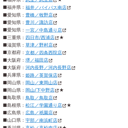
■福井県：
福井／バイパス南店
■愛知県：
豊橋／牧野店
■愛知県：
豊川／諏訪店
■愛知県：
一宮／中島通り店
■三重県：
四日市/西浦店
★
■滋賀県：
草津／野村店
■京都府：
京都／四条西院店
■大阪府：
堺／福田店
■大阪府：
河内長野／河内長野店
■兵庫県：
姫路／英賀保店
■岡山県：
岡山／東岡山店
■岡山県：
岡山/下中野店
★
■鳥取県：
鳥取／鳥取店
■島根県：
松江／学園通り店
★
■広島県：
広島／祇園店
■山口県：
宇部／南浜町店
■香川県：
高松／高松南店
★