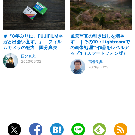
＃『8年ぶりに、FUJIFILMネ
風景写真の引き出しを増や
ガと出会い直す。』｜フィル
す！｜その19：Lightroomで
ムカメラの魅力 国分真央
の画像処理で作品をレベルア
ップ4（スマートフォン版）
国分真央
2026/08/02
高橋良典
2026/07/23