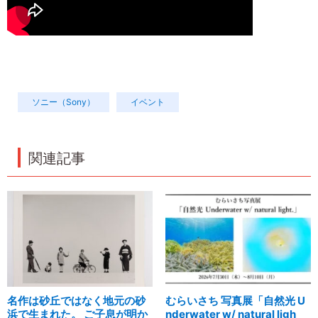
ソニー（Sony）
イベント
関連記事
名作は砂丘ではなく地元の砂
むらいさち 写真展「自然光 U
浜で生まれた。 ご子息が明か
nderwater w/ natural ligh