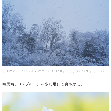
SONY α7 V / FE 24-70mm F2.8 GM II / F5.6 / SS1/320 / ISO100
晴天時。B（ブルー）を少し足して爽やかに。