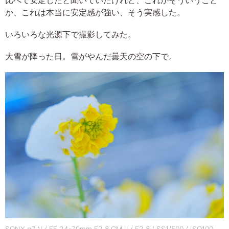
か、これは本当に安定感が強い、そう実感した。
いろいろな光源下で撮影してみた。
大雪が降った日。雪がやんだ曇天の空の下で。
SONY α7 V / FE 24-70mm F2.8 GM II / F2.8 / SS1/500 / ISO100