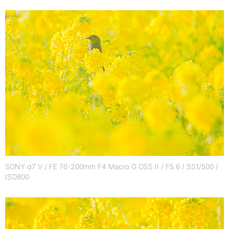
SONY α7 V / FE 70-200mm F4 Macro G OSS II / F5.6 / SS1/500 /
ISO800