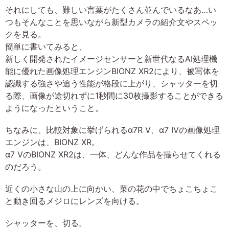
それにしても、難しい言葉がたくさん並んでいるなあ…い
つもそんなことを思いながら新型カメラの紹介文やスペッ
クを見る。
簡単に書いてみると、
新しく開発されたイメージセンサーと新世代なるAI処理機
能に優れた画像処理エンジンBIONZ XR2により、被写体を
認識する強さや追う性能が格段に上がり、シャッターを切
る際、画像が途切れずに1秒間に30枚撮影することができる
ようになったということ。
ちなみに、比較対象に挙げられるα7R V、α7 IVの画像処理
エンジンは、BIONZ XR。
α7 VのBIONZ XR2は、一体、どんな作品を撮らせてくれる
のだろう。
近くの小さな山の上に向かい、菜の花の中でちょこちょこ
と動き回るメジロにレンズを向ける。
シャッターを、切る。