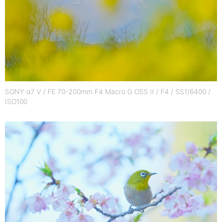
SONY α7 V / FE 70-200mm F4 Macro G OSS II / F4 / SS1/6400 /
ISO100