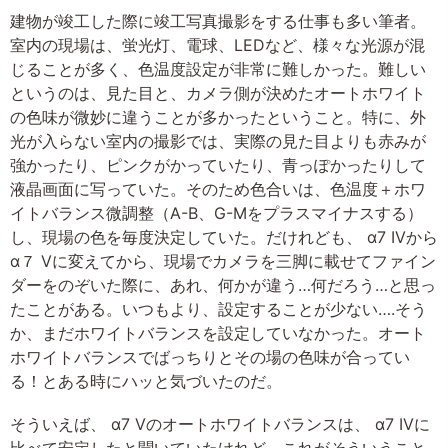
建物が竣工した際に竣工写真撮影をする仕事も多い筆者。
室内の現場は、蛍光灯、電球、LEDなど、様々な光源が混
じることが多く、色温度設定が非常に難しかった。難しい
というのは、見た目と、カメラ側が決めたオートホワイト
の色味が微妙に違うことが多かったということ。特に、外
光が入らない室内の撮影では、実際の見た目よりも赤みが
強かったり、ピンクがかっていたり、青っぽかったりして
液晶画面に写っていた。そのため色合いは、色温度＋ホワ
イトバランス微調整（A-B、G-Mをプラスマイナスする）
し、現場の色を毎度決定していた。だけれども、 α7 IVから
α７ Ⅴに変えてから、現場でカメラを三脚に載せてファイン
ダーをのぞいた際に、あれ、何かが違う…何だろう…と思っ
たことがある。いつもより、設定することが少ない….そう
か、まだホワイトバランスを設定していなかった。オート
ホワイトバランスでばっちりとその場の色味が合ってい
る！とある時にハッと気づいたのだ。
そういえば、 α7 Vのオートホワイトバランスは、 α7 IVに
比べて安定したと聞いていたけれど、これがそういうこと