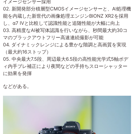
イメージセンサー採用
02. 新開発部分積層型CMOSイメージセンサーと、AI処理機
能を内蔵した新世代の画像処理エンジンBIONZ XR2を採用
し、α7 IVと比較して認識性能と追随性能が大幅に向上
03. 高精度なAI被写体認識を行いながら、秒間最大約30コ
マのブラックアウトフリー高速連続撮影が可能
04. ダイナミックレンジによる豊かな階調と高画質を実現
（最大約16ストップ）
05. 中央最大7.5段、周辺最大6.5段の高性能光学式5軸ボデ
ィ内手ブレ補正により夜間などの手持ちスローシャッター
に効果を発揮
などがある。