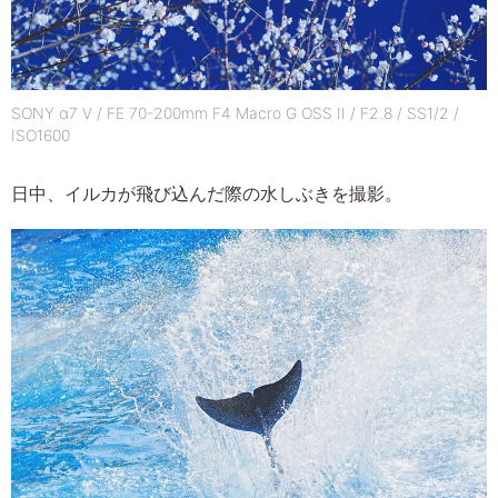
SONY α7 V / FE 70-200mm F4 Macro G OSS II / F2.8 / SS1/2 /
ISO1600
日中、イルカが飛び込んだ際の水しぶきを撮影。