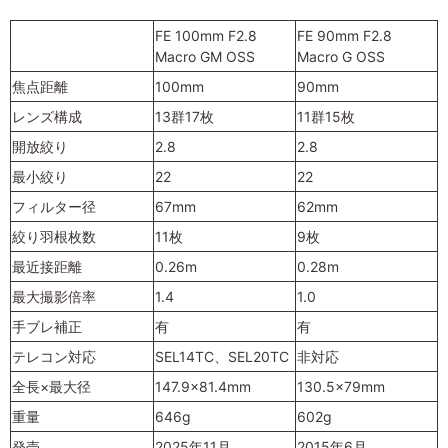
FE 100mm F2.8
FE 90mm F2.8
Macro GM OSS
Macro G OSS
焦点距離
100mm
90mm
レンズ構成
13群17枚
11群15枚
開放絞り
2.8
2.8
最小絞り
22
22
フィルター径
67mm
62mm
絞り羽根枚数
11枚
9枚
最近接距離
0.26m
0.28m
最大撮影倍率
1.4
1.0
手ブレ補正
有
有
テレコン対応
SEL14TC、SEL20TC
非対応
全長×最大径
147.9×81.4mm
130.5×79mm
重量
646g
602g
発売
2025年11月
2015年6月