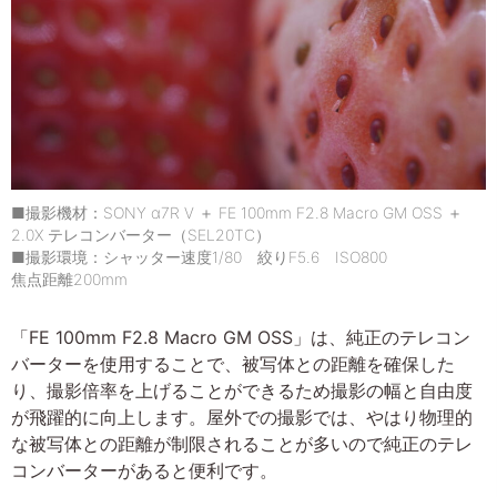
■撮影機材：SONY α7R V ＋ FE 100mm F2.8 Macro GM OSS ＋
2.0X テレコンバーター（SEL20TC）
■撮影環境：シャッター速度1/80 絞りF5.6 ISO800
焦点距離200mm
「FE 100mm F2.8 Macro GM OSS」は、純正のテレコン
バーターを使用することで、被写体との距離を確保した
り、撮影倍率を上げることができるため撮影の幅と自由度
が飛躍的に向上します。屋外での撮影では、やはり物理的
な被写体との距離が制限されることが多いので純正のテレ
コンバーターがあると便利です。