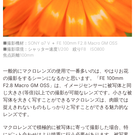
■撮影機材：SONY α7 V ＋ FE 100mm F2.8 Macro GM OSS
■撮影環境：シャッター速度1/200 絞りF8 ISO800
焦点距離100mm
一般的にマクロレンズの使用で一番多いのは、やはりお花
の撮影をするシーンになるかと思います。「FE 100mm
F2.8 Macro GM OSS」は、イメージセンサーに被写体と同
じ大きさ(等倍)以上での撮影が可能なレンズです。小さな被
写体を大きく写すことができるマクロレンズは、肉眼では
捉えきれないものもしっかりと写すことができる魅力的な
レンズです。
マクロレンズで積極的に被写体に寄って撮影した場合、特
にピント合わせはより慎重に行う必要があります。被写界