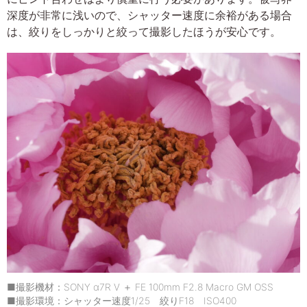
深度が非常に浅いので、シャッター速度に余裕がある場合
は、絞りをしっかりと絞って撮影したほうが安心です。
■撮影機材：SONY α7R V ＋ FE 100mm F2.8 Macro GM OSS
■撮影環境：シャッター速度1/25 絞りF18 ISO400