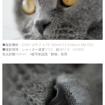
■撮影機材：SONY α7R V ＋ FE 100mm F2.8 Macro GM OSS
■撮影環境：シャッター速度1/125 絞りF2.8 ISO800
焦点距離100mm ※被写体認識「動物」使用