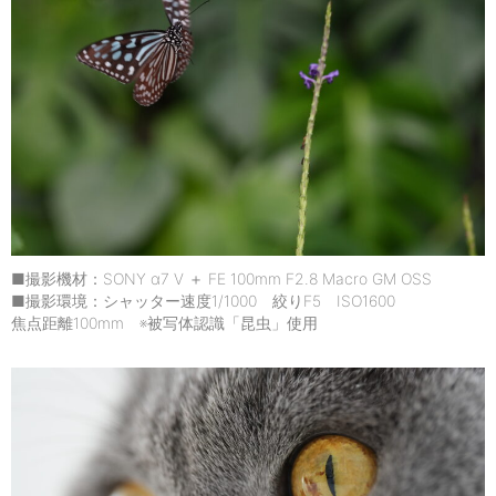
■撮影機材：SONY α7 V ＋ FE 100mm F2.8 Macro GM OSS
■撮影環境：シャッター速度1/1000 絞りF5 ISO1600
焦点距離100mm ※被写体認識「昆虫」使用