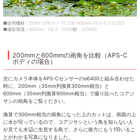
■使用機材：SONY α7R III + FE 200-600mm F5.6-6.3 G OSS
■撮影環境：600mm F6.3 1/500秒 ISO400
200mmと600mmの画角を比較（APS-C
ボディの場合）
次にカメラ本体をAPS-Cセンサーのα6400と組み合わせた
時に、200mm（35mm判換算300mm相当）と
600mm（35mm判換算900mm相当）で撮り比べたコアジ
サシの幼鳥をご覧ください。
換算で300mm相当の画角になった上のカットは、画面の上
に水が写っているので、コアジサシという鳥を知らない人
が見ても水辺に生息する鳥で、さらに後方にもう1羽いるこ
とがわかる写真になりました。