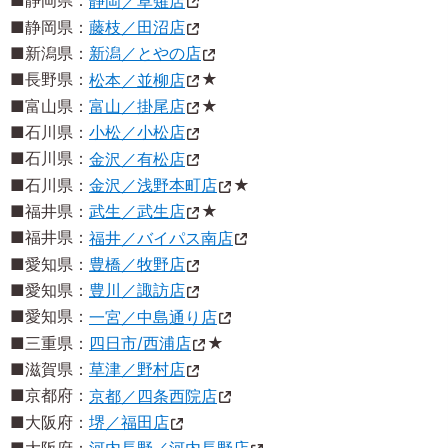
■静岡県：
静岡／草薙店
■静岡県：
藤枝／田沼店
■新潟県：
新潟／とやの店
■長野県：
松本／並柳店
★
■富山県：
富山／掛尾店
★
■石川県：
小松／小松店
■石川県：
金沢／有松店
■石川県：
金沢／浅野本町店
★
■福井県：
武生／武生店
★
■福井県：
福井／バイパス南店
■愛知県：
豊橋／牧野店
■愛知県：
豊川／諏訪店
■愛知県：
一宮／中島通り店
■三重県：
四日市/西浦店
★
■滋賀県：
草津／野村店
■京都府：
京都／四条西院店
■大阪府：
堺／福田店