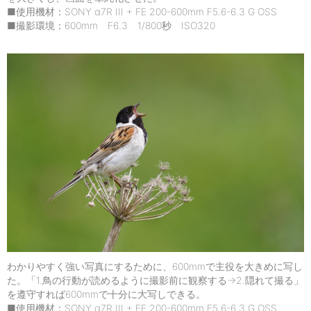
■使用機材：SONY α7R III + FE 200-600mm F5.6-6.3 G OSS
■撮影環境：600mm F6.3 1/800秒 ISO320
わかりやすく強い写真にするために、600mmで主役を大きめに写し
た。「1.鳥の行動が読めるように撮影前に観察する→2.隠れて撮る」
を遵守すれば600mmで十分に大写しできる。
■使用機材：SONY α7R III + FE 200-600mm F5.6-6.3 G OSS