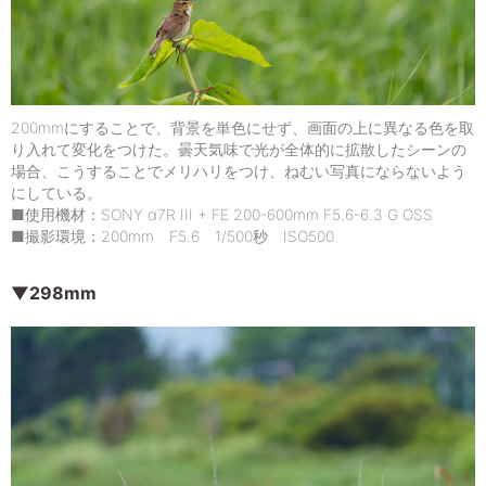
200mmにすることで、背景を単色にせず、画面の上に異なる色を取
り入れて変化をつけた。曇天気味で光が全体的に拡散したシーンの
場合、こうすることでメリハリをつけ、ねむい写真にならないよう
にしている。
■使用機材：SONY α7R III + FE 200-600mm F5.6-6.3 G OSS
■撮影環境：200mm F5.6 1/500秒 ISO500
▼298mm