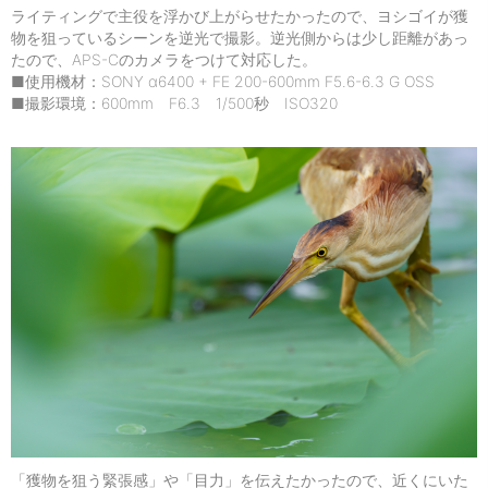
ライティングで主役を浮かび上がらせたかったので、ヨシゴイが獲
物を狙っているシーンを逆光で撮影。逆光側からは少し距離があっ
たので、APS-Cのカメラをつけて対応した。
■使用機材：SONY α6400 + FE 200-600mm F5.6-6.3 G OSS
■撮影環境：600mm F6.3 1/500秒 ISO320
「獲物を狙う緊張感」や「目力」を伝えたかったので、近くにいた