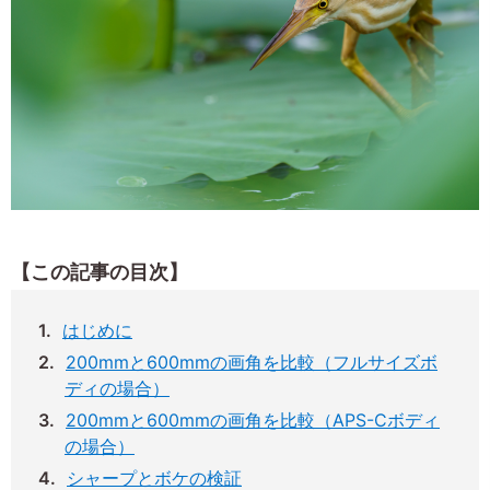
【この記事の目次】
はじめに
200mmと600mmの画角を比較（フルサイズボ
ディの場合）
200mmと600mmの画角を比較（APS-Cボディ
の場合）
シャープとボケの検証