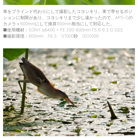
車をブラインド代わりにして撮影したコヨシキリ。車で寄せるポジ
ションに制限があり、コヨシキリまで少し遠かったので、APS-Cの
カメラ＋600mmにして換算900mm相当にして対応した。
■使用機材：SONY α6400 + FE 200-600mm F5.6-6.3 G OSS
■撮影環境：600mm F6.3 1/1000秒 ISO1000