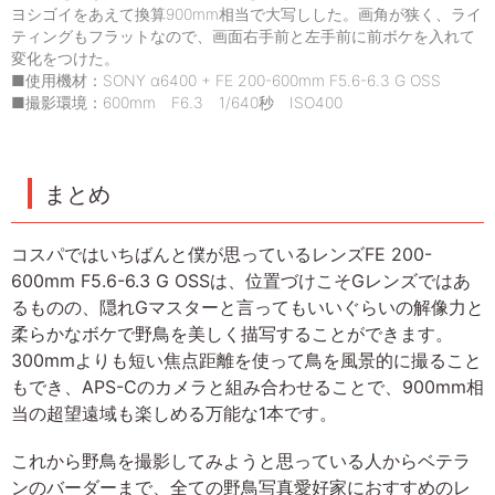
ヨシゴイをあえて換算900mm相当で大写しした。画角が狭く、ライ
ティングもフラットなので、画面右手前と左手前に前ボケを入れて
変化をつけた。
■使用機材：SONY α6400 + FE 200-600mm F5.6-6.3 G OSS
■撮影環境：600mm F6.3 1/640秒 ISO400
まとめ
コスパではいちばんと僕が思っているレンズFE 200-
600mm F5.6-6.3 G OSSは、位置づけこそGレンズではあ
るものの、隠れGマスターと言ってもいいぐらいの解像力と
柔らかなボケで野鳥を美しく描写することができます。
300mmよりも短い焦点距離を使って鳥を風景的に撮ること
もでき、APS-Cのカメラと組み合わせることで、900mm相
当の超望遠域も楽しめる万能な1本です。
これから野鳥を撮影してみようと思っている人からベテラ
ンのバーダーまで、全ての野鳥写真愛好家におすすめのレ