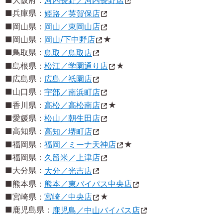
■大阪府：
河内長野／河内長野店
■兵庫県：
姫路／英賀保店
■岡山県：
岡山／東岡山店
■岡山県：
岡山/下中野店
★
■鳥取県：
鳥取／鳥取店
■島根県：
松江／学園通り店
★
■広島県：
広島／祇園店
■山口県：
宇部／南浜町店
■香川県：
高松／高松南店
★
■愛媛県：
松山／朝生田店
■高知県：
高知／堺町店
■福岡県：
福岡／ミーナ天神店
★
■福岡県：
久留米／上津店
■大分県：
大分／光吉店
■熊本県：
熊本／東バイパス中央店
■宮崎県：
宮崎／中央店
★
■鹿児島県：
鹿児島／中山バイパス店