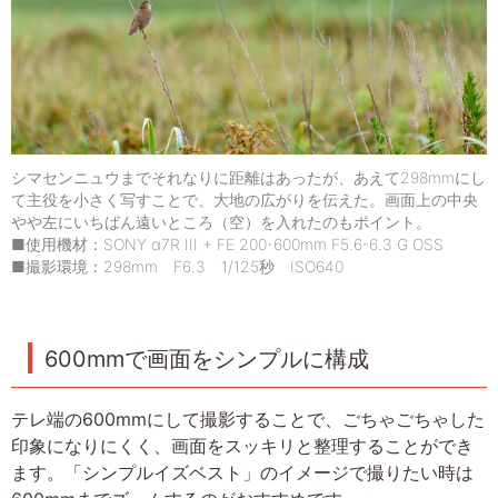
シマセンニュウまでそれなりに距離はあったが、あえて298mmにし
て主役を小さく写すことで、大地の広がりを伝えた。画面上の中央
やや左にいちばん遠いところ（空）を入れたのもポイント。
■使用機材：SONY α7R III + FE 200-600mm F5.6-6.3 G OSS
■撮影環境：298mm F6.3 1/125秒 ISO640
600mmで画面をシンプルに構成
テレ端の600mmにして撮影することで、ごちゃごちゃした
印象になりにくく、画面をスッキリと整理することができ
ます。「シンプルイズベスト」のイメージで撮りたい時は