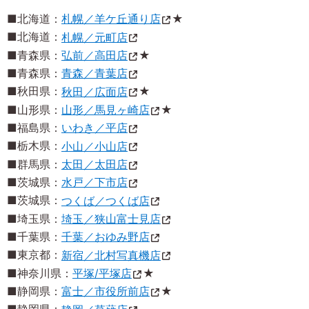
■北海道：
札幌／羊ケ丘通り店
★
■北海道：
札幌／元町店
■青森県：
弘前／高田店
★
■青森県：
青森／青葉店
■秋田県：
秋田／広面店
★
■山形県：
山形／馬見ヶ崎店
★
■福島県：
いわき／平店
■栃木県：
小山／小山店
■群馬県：
太田／太田店
■茨城県：
水戸／下市店
■茨城県：
つくば／つくば店
■埼玉県：
埼玉／狭山富士見店
■千葉県：
千葉／おゆみ野店
■東京都：
新宿／北村写真機店
■神奈川県：
平塚/平塚店
★
■静岡県：
富士／市役所前店
★