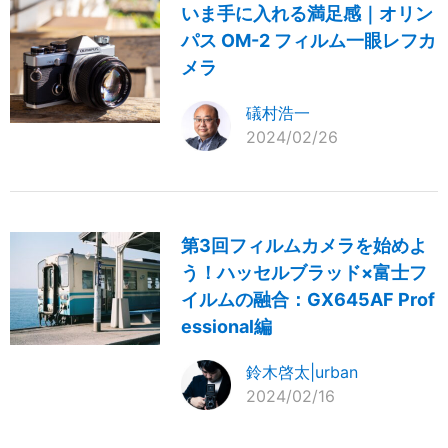
いま手に入れる満足感｜オリン
パス OM-2 フィルム一眼レフカ
メラ
礒村浩一
2024/02/26
第3回フィルムカメラを始めよ
う！ハッセルブラッド×富士フ
イルムの融合：GX645AF Prof
essional編
鈴木啓太|urban
2024/02/16