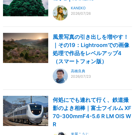
KANEKO
2026/07/26
風景写真の引き出しを増やす！
｜その19：Lightroomでの画像
処理で作品をレベルアップ4
（スマートフォン版）
高橋良典
2026/07/23
何処にでも連れて行く、鉄道撮
影のよき相棒｜富士フイルム XF
70-300mmF4-5.6 R LM OIS W
R
米屋こうじ