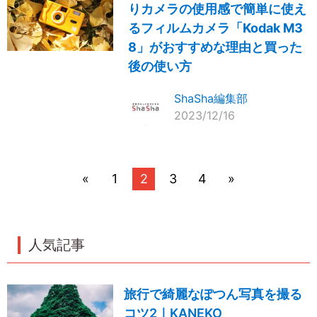
りカメラの使用感で簡単に使え
るフィルムカメラ「Kodak M3
8」がおすすめな理由と買った
後の使い方
ShaSha編集部
2023/12/16
«
1
2
3
4
»
人気記事
旅行で綺麗なぽつん写真を撮る
コツ2｜KANEKO