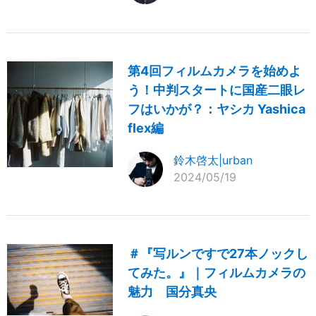
第4回フィルムカメラを始めよ
う！中判スタートに国産二眼レ
フはいかが？：ヤシカ Yashica
flex編
鈴木啓太|urban
2024/05/19
＃『写ルンですで27本ノックし
てみた。』｜フィルムカメラの
魅力 国分真央