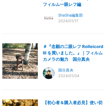
フィルム一眼レフ編
ShaSha編集部
2024/01/17
＃『念願の二眼レフ Rolleicord
III を買いました。』｜フィルム
カメラの魅力 国分真央
国分真央
2024/01/04
【初心者＆購入者必見】使い切