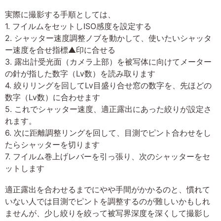
実際に撮影する手順としては、
1. フイルムをセットしISO感度を設定する
2. シャッター速度調整ノブを動かして、使いたいシャッタ
ー速度を合せ指標▲印に合せる
3. 露出計受光面（カメラ上部）を被写体に向けてメーター
の針が指した数字（Lv数）を読み取ります
4. 絞りリングを回してLv目盛り合せ窓の数字を、先ほどの
数字（Lv数）に合わせます
5. これでシャッター速度、適正露出にあった絞りが設定さ
れます。
6. 次に距離調整リングを回して、目測でピント合わせをし
たらシャッターを切ります
7. フイルム巻上げレバーを引っ張り、次のシャッターをセ
ットします
適正露出を合わせるまでにやや手間がかかるのと、慣れて
いない人では目測でピントを調整するのが難しいかもしれ
ませんが、少し絞りを絞って被写界深度を深くして撮影し