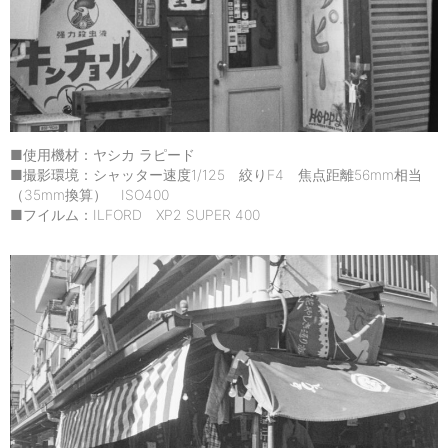
■使用機材：ヤシカ ラピード
■撮影環境：シャッター速度1/125 絞りF4 焦点距離56mm相当
（35mm換算） ISO400
■フイルム：ILFORD XP2 SUPER 400