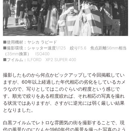
■使用機材：ヤシカ ラピード
■撮影環境：シャッター速度1/125 絞りF5.6 焦点距離56mm相当
（35mm換算） ISO400
■フイルム：ILFORD XP2 SUPER 400
撮影したものから何点かピックアップして今回掲載してい
ますが、60年以上経過した年代相応の劣化をしているカメ
ラなので、写りとしてはこのぐらいの程度という感じで
す。順光で絞りをある程度絞れば、それ相応の写真を撮れ
る状況ではありますが、さすがに逆光には弱く厳しい結果
となりました。
白黒フイルムでレトロな雰囲気の街を撮影することで、現
代の風景なのになんか1960年代の風景を撮った写真のよう