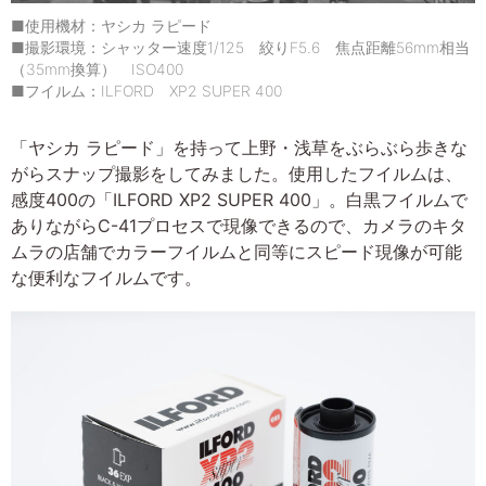
■使用機材：ヤシカ ラピード
■撮影環境：シャッター速度1/125 絞りF5.6 焦点距離56mm相当
（35mm換算） ISO400
■フイルム：ILFORD XP2 SUPER 400
「ヤシカ ラピード」を持って上野・浅草をぶらぶら歩きな
がらスナップ撮影をしてみました。使用したフイルムは、
感度400の「ILFORD XP2 SUPER 400」。白黒フイルムで
ありながらC-41プロセスで現像できるので、カメラのキタ
ムラの店舗でカラーフイルムと同等にスピード現像が可能
な便利なフイルムです。