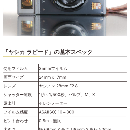
「ヤシカ ラピード」の基本スペック
使用フィルム
35mmフイルム
画面サイズ
24mmｘ17mm
レンズ
ヤシノン 28mm F2.8
シャッター速度
1秒～1/500秒、バルブ、M、X
露出計
セレンメーター
フイルム感度
ASA(ISO) 10～800
ピント合わせ
0.8m～無限
大きさ
幅 68mm X 高さ 130mm X 奥行 50mm