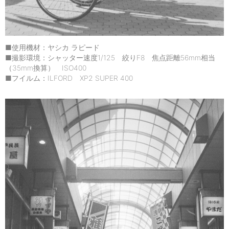
■使用機材：ヤシカ ラピード
■撮影環境：シャッター速度1/125 絞りF8 焦点距離56mm相当
（35mm換算） ISO400
■フイルム：ILFORD XP2 SUPER 400