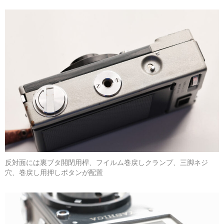
反対面には裏ブタ開閉用桿、フイルム巻戻しクランプ、三脚ネジ
穴、巻戻し用押しボタンが配置