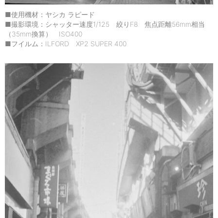
■使用機材：ヤシカ ラピード
■撮影環境：シャッター速度1/125 絞りF8 焦点距離56mm相当
（35mm換算） ISO400
■フイルム：ILFORD XP2 SUPER 400