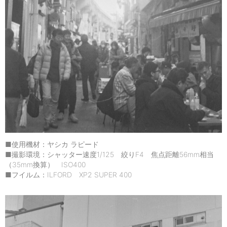
■使用機材：ヤシカ ラピード
■撮影環境：シャッター速度1/125 絞りF4 焦点距離56mm相当
（35mm換算） ISO400
■フイルム：ILFORD XP2 SUPER 400