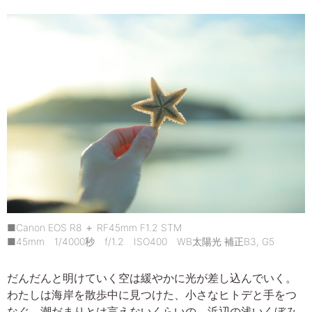
■Canon EOS R8 ＋ RF45mm F1.2 STM
■45mm 1/4000秒 f/1.2 ISO400 WB太陽光 補正B3, G5
だんだんと明けていく空は緩やかに光が差し込んでいく。
わたしは海岸を散歩中に見つけた、小さなヒトデと手をつ
なぐ。潮だまりとは言えないくらいの、浜辺の浅いくぼみ