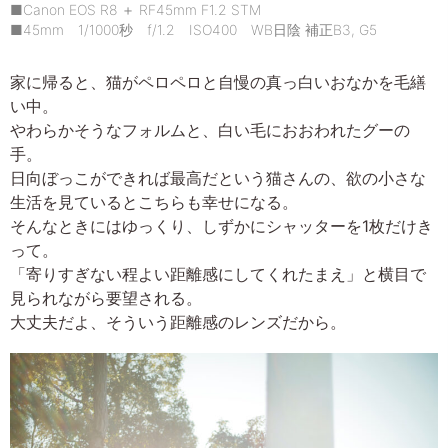
■Canon EOS R8 ＋ RF45mm F1.2 STM
■45mm 1/1000秒 f/1.2 ISO400 WB日陰 補正B3, G5
家に帰ると、猫がペロペロと自慢の真っ白いおなかを毛繕
い中。
やわらかそうなフォルムと、白い毛におおわれたグーの
手。
日向ぼっこができれば最高だという猫さんの、欲の小さな
生活を見ているとこちらも幸せになる。
そんなときにはゆっくり、しずかにシャッターを1枚だけき
って。
「寄りすぎない程よい距離感にしてくれたまえ」と横目で
見られながら要望される。
大丈夫だよ、そういう距離感のレンズだから。