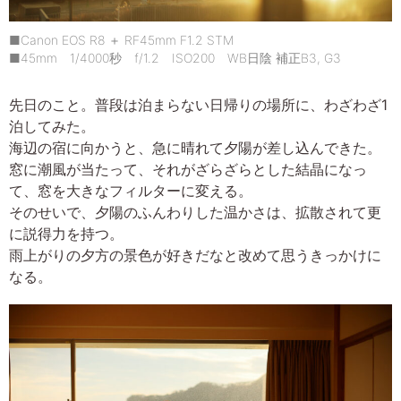
■Canon EOS R8 ＋ RF45mm F1.2 STM
■45mm 1/4000秒 f/1.2 ISO200 WB日陰 補正B3, G3
先日のこと。普段は泊まらない日帰りの場所に、わざわざ1
泊してみた。
海辺の宿に向かうと、急に晴れて夕陽が差し込んできた。
窓に潮風が当たって、それがざらざらとした結晶になっ
て、窓を大きなフィルターに変える。
そのせいで、夕陽のふんわりした温かさは、拡散されて更
に説得力を持つ。
雨上がりの夕方の景色が好きだなと改めて思うきっかけに
なる。