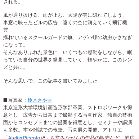
される。
風が通り抜ける、雨が止む、太陽が雲に隠れてしまう、
車窓に映ったビルの広告、遠くの空に消えていく飛行機
雲、
揺れているスクールガードの旗、アゲハ蝶の幼虫がさなぎ
になって。
そんなありふれた景色に、いくつもの感動をしながら、眠
っている自分の世界を発見していく。軽やかに、このレン
ズと共に。
そんな思いで、この記事を書いてみました。
■写真家：
鈴木さや香
東京造形大学環境計画造形学部卒業。ストロボワークを得
意とし、広告から日常まで撮影する写真作家。独自の技術
面からコンセプトまでの提案を得意とし、セミナーや講演
も多数。本や雑誌での執筆、写真展の開催、アトリエ
「
AtelierPiccolo
」を営みながらの作品の販売など、幅広