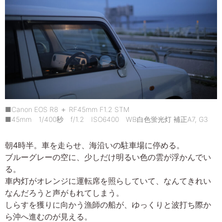
■Canon EOS R8 ＋ RF45mm F1.2 STM
■45mm 1/400秒 f/1.2 ISO6400 WB白色蛍光灯 補正A7, G3
朝4時半。車を走らせ、海沿いの駐車場に停める。
ブルーグレーの空に、少しだけ明るい色の雲が浮かんでい
る。
車内灯がオレンジに運転席を照らしていて、なんてきれい
なんだろうと声がもれてしまう。
しらすを獲りに向かう漁師の船が、ゆっくりと波打ち際か
ら沖へ進むのが見える。