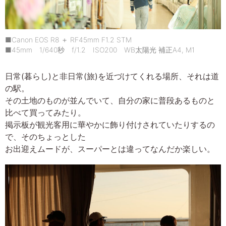
■Canon EOS R8 ＋ RF45mm F1.2 STM
■45mm 1/640秒 f/1.2 ISO200 WB太陽光 補正A4, M1
日常(暮らし)と非日常(旅)を近づけてくれる場所、それは道
の駅。
その土地のものが並んでいて、自分の家に普段あるものと
比べて買ってみたり。
掲示板が観光客用に華やかに飾り付けされていたりするの
で、そのちょっとした
お出迎えムードが、スーパーとは違ってなんだか楽しい。