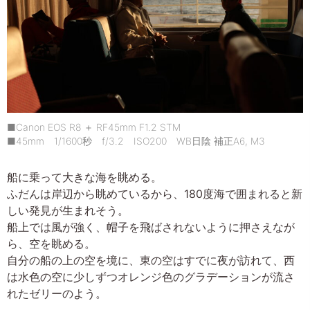
■Canon EOS R8 ＋ RF45mm F1.2 STM
■45mm 1/1600秒 f/3.2 ISO200 WB日陰 補正A6, M3
船に乗って大きな海を眺める。
ふだんは岸辺から眺めているから、180度海で囲まれると新
しい発見が生まれそう。
船上では風が強く、帽子を飛ばされないように押さえなが
ら、空を眺める。
自分の船の上の空を境に、東の空はすでに夜が訪れて、西
は水色の空に少しずつオレンジ色のグラデーションが流さ
れたゼリーのよう。