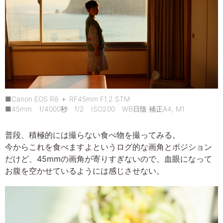
■Canon EOS R8 ＋ RF45mm F1.2 STM
■45mm 1/4000秒 f/2 ISO200 WB日陰 補正A4, M1
普段、積極的には撮らない食べ物を撮ってみる。
今からこれを食べますよというログ的な画角とポジション
だけど、45mmの画角が寄りすぎないので、血眼になって
お腹を空かせているようには感じさせない。