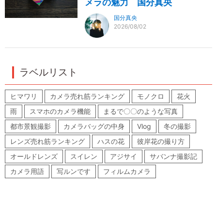
メラの魅力 国分真央
国分真央
2026/08/02
ラベルリスト
ヒマワリ
カメラ売れ筋ランキング
モノクロ
花火
雨
スマホのカメラ機能
まるで〇〇のような写真
都市景観撮影
カメラバッグの中身
Vlog
冬の撮影
レンズ売れ筋ランキング
ハスの花
彼岸花の撮り方
オールドレンズ
スイレン
アジサイ
サバンナ撮影記
カメラ用語
写ルンです
フィルムカメラ