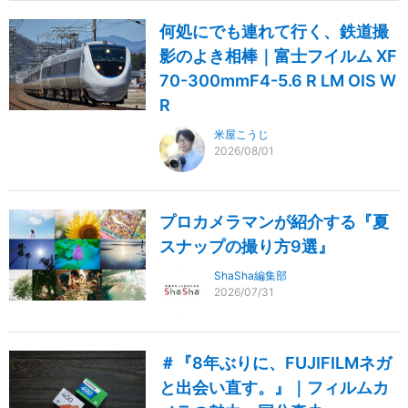
何処にでも連れて行く、鉄道撮
影のよき相棒｜富士フイルム XF
70-300mmF4-5.6 R LM OIS W
R
米屋こうじ
2026/08/01
プロカメラマンが紹介する『夏
スナップの撮り方9選』
ShaSha編集部
2026/07/31
＃『8年ぶりに、FUJIFILMネガ
と出会い直す。』｜フィルムカ